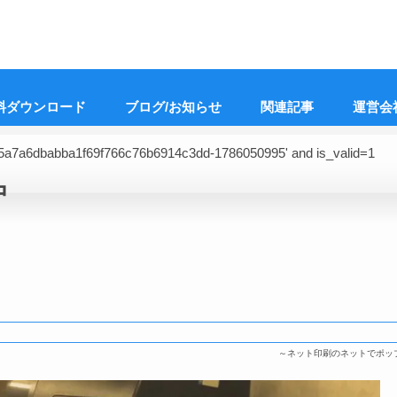
料ダウンロード
ブログ/お知らせ
関連記事
運営会
'15a7a6dbabba1f69f766c76b6914c3dd-1786050995' and is_valid=1
中
～ネット印刷のネットでポッ