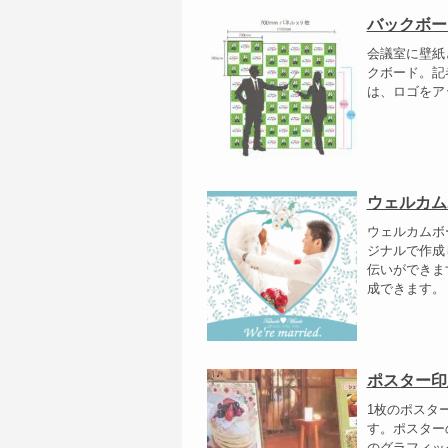
バックボー
会議室に壁紙
クボード。記
は、ロゴをア
ウェルカム
ウェルカムボ
ジナルで作成
伝いができま
成できます。 
ポスター印
1枚のポスタ
す。ポスター
のグラフィッ