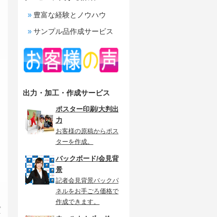
豊富な経験とノウハウ
サンプル品作成サービス
出力・加工・作成サービス
ポスター印刷/大判出
力
お客様の原稿からポス
ターを作成。
バックボード/会見背
景
記者会見背景バックパ
ネルをお手ごろ価格で
作成できます。
プ