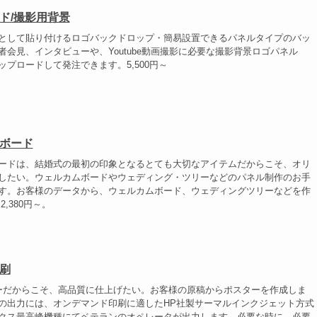
ド/撮影用背景
として貼り付けるロゴバックドロップ・簡易設置できるパネルタイプのバッ
者会見、インタビューや、Youtube動画撮影に必要な撮影背景ロゴパネル
ップロードして発注できます。5,500円～
ボード
ードは、結婚式の最初の印象となるとても大切なアイテムだからこそ、オリ
したい。ウェルカムボードやウェディング・ツリーなどのパネル制作のお手
す。お客様のデータから、ウェルカムボード、ウェディングツリーなどを作
2,380円～。
刷
ーだからこそ、高品質に仕上げたい。お客様の原稿からポスターを作成しま
の出力には、オンデマンド印刷に適したHP社製サーマルインクジェット方式
クス最高峰機種にてベテランのオペレータが出力します。必要な時に、必要