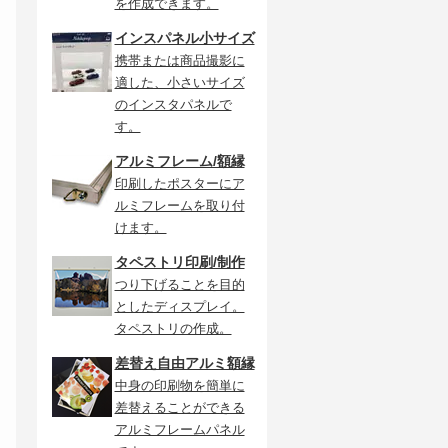
を作成できます。
インスパネル小サイズ
携帯または商品撮影に
適した、小さいサイズ
のインスタパネルで
す。
アルミフレーム/額縁
印刷したポスターにア
ルミフレームを取り付
けます。
タペストリ印刷/制作
つり下げることを目的
としたディスプレイ。
タペストリの作成。
差替え自由アルミ額縁
中身の印刷物を簡単に
差替えることができる
アルミフレームパネル