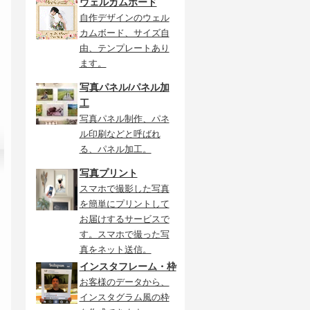
ウェルカムボード
自作デザインのウェル
カムボード、サイズ自
由、テンプレートあり
ます。
写真パネル/パネル加
工
写真パネル制作、パネ
ル印刷などと呼ばれ
る、パネル加工。
写真プリント
スマホで撮影した写真
を簡単にプリントして
お届けするサービスで
す。スマホで撮った写
真をネット送信。
インスタフレーム・枠
お客様のデータから、
インスタグラム風の枠