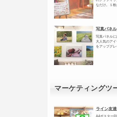
なだけ。１枚か
写真パネル
写真パネルに
大人気のアイ
をアップグレー
マーケティングツ
ライン友達
A4ポスター