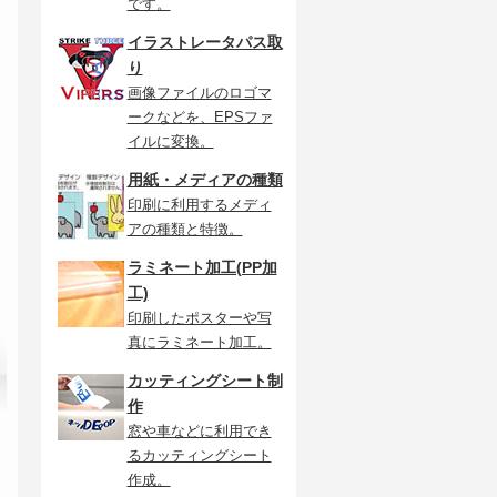
です。
イラストレータパス取
り
画像ファイルのロゴマ
ークなどを、EPSファ
イルに変換。
用紙・メディアの種類
印刷に利用するメディ
アの種類と特徴。
ラミネート加工(PP加
工)
印刷したポスターや写
真にラミネート加工。
カッティングシート制
作
窓や車などに利用でき
るカッティングシート
作成。