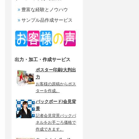
豊富な経験とノウハウ
サンプル品作成サービス
出力・加工・作成サービス
ポスター印刷/大判出
力
お客様の原稿からポス
ターを作成。
バックボード/会見背
景
記者会見背景バックパ
ネルをお手ごろ価格で
作成できます。