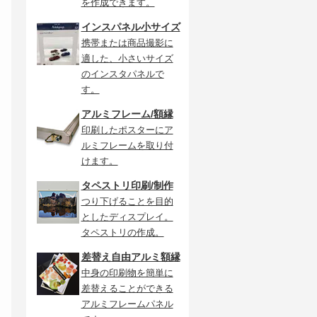
を作成できます。
インスパネル小サイズ
携帯または商品撮影に
適した、小さいサイズ
のインスタパネルで
す。
アルミフレーム/額縁
印刷したポスターにア
ルミフレームを取り付
けます。
タペストリ印刷/制作
つり下げることを目的
としたディスプレイ。
タペストリの作成。
差替え自由アルミ額縁
中身の印刷物を簡単に
差替えることができる
アルミフレームパネル