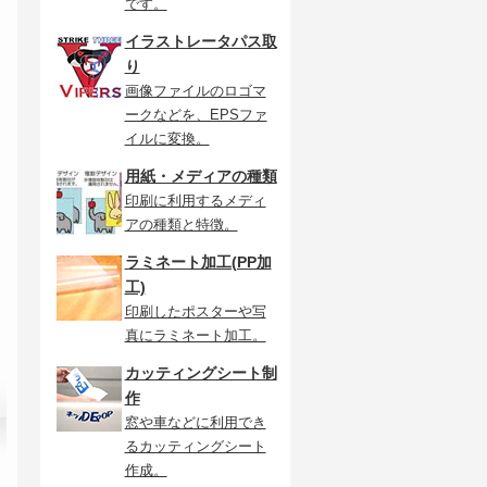
です。
イラストレータパス取
り
画像ファイルのロゴマ
ークなどを、EPSファ
イルに変換。
用紙・メディアの種類
印刷に利用するメディ
アの種類と特徴。
ラミネート加工(PP加
工)
印刷したポスターや写
真にラミネート加工。
カッティングシート制
作
窓や車などに利用でき
るカッティングシート
作成。