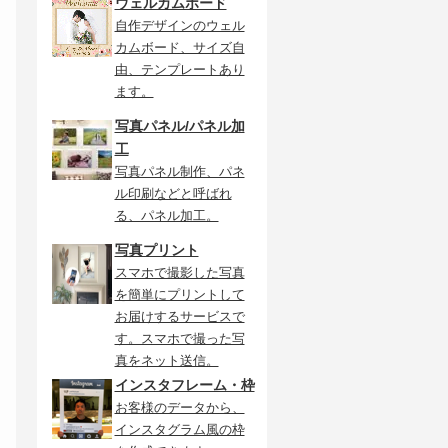
ウェルカムボード
自作デザインのウェル
カムボード、サイズ自
由、テンプレートあり
ます。
写真パネル/パネル加
工
写真パネル制作、パネ
ル印刷などと呼ばれ
る、パネル加工。
写真プリント
スマホで撮影した写真
を簡単にプリントして
お届けするサービスで
す。スマホで撮った写
真をネット送信。
インスタフレーム・枠
お客様のデータから、
インスタグラム風の枠