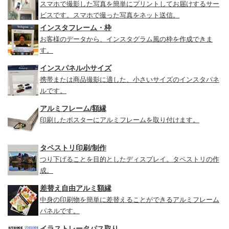
スマホで撮影した写真を簡単にプリントしてお届けするサー
ビスです。スマホで撮った写真をネット送信。
インスタフレーム・枠
お客様のデータから、インスタグラム風の枠を作成できま
す。
インスパネル小サイズ
携帯または商品撮影に適した、小さいサイズのインスタパネ
ルです。
アルミフレーム/額縁
印刷したポスターにアルミフレームを取り付けます。
タペストリ印刷/制作
つり下げることを目的としたディスプレイ。タペストリの作
成。
差替え自由アルミ額縁
中身の印刷物を簡単に差替えることができるアルミフレーム
パネルです。
イラストレータパス取り