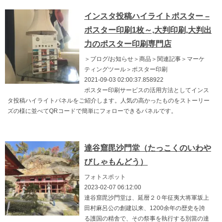
インスタ投稿ハイライトポスター –
ポスター印刷1枚～,大判印刷,大判出
力のポスター印刷専門店
＞ブログ/お知らせ＞商品＞関連記事＞マーケ
ティングツール＞ポスター印刷
2021-09-03 02:00:37.858922
ポスター印刷サービスの活用方法としてインス
タ投稿ハイライトパネルをご紹介します。人気の高かったものをストーリー
ズの様に並べてQRコードで簡単にフォローできるパネルです。
達谷窟毘沙門堂（たっこくのいわや
びしゃもんどう）
フォトスポット
2023-02-07 06:12:00
達谷窟毘沙門堂は、延暦２０年征夷大将軍坂上
田村麻呂公の創建以来、1200余年の歴史を誇
る護国の精舎で、その祭事を執行する別當の達