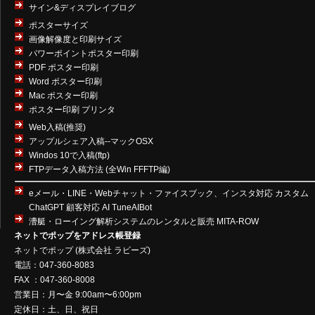
サイン&ディスプレイブログ
ポスターサイズ
画像解像度と印刷サイズ
パワーポイントポスター印刷
PDF ポスター印刷
Word ポスター印刷
Mac ポスター印刷
ポスター印刷 プリンタ
Web入稿(推奨)
アップルシェア入稿--マックOSX
Windos 10で入稿(ftp)
FTPデータ入稿方法 (全Win FFFTP編)
eメール・LINE・Webチャット・ファイスブック、インスタ対応 カスタム
ChatGPT 顧客対応 AI TuneAIBot
漕艇・ローイング解析システムのレンタルと販売 MITA-ROW
ネットでポップをアドレス帳登録
ネットでポップ
(
株式会社 ラビーズ
)
電話：047-360-8083
FAX ：047-360-8008
営業日：月〜金 9:00am〜6:00pm
定休日：土、日、祝日