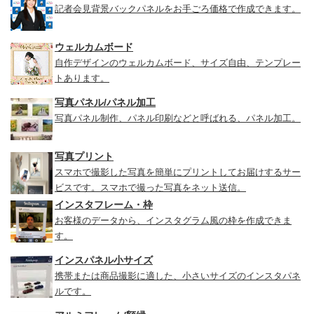
記者会見背景バックパネルをお手ごろ価格で作成できます。
ウェルカムボード
自作デザインのウェルカムボード、サイズ自由、テンプレー
トあります。
写真パネル/パネル加工
写真パネル制作、パネル印刷などと呼ばれる、パネル加工。
写真プリント
スマホで撮影した写真を簡単にプリントしてお届けするサー
ビスです。スマホで撮った写真をネット送信。
インスタフレーム・枠
お客様のデータから、インスタグラム風の枠を作成できま
す。
インスパネル小サイズ
携帯または商品撮影に適した、小さいサイズのインスタパネ
ルです。