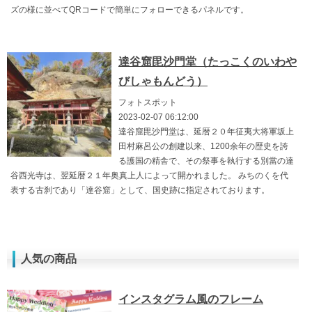
ズの様に並べてQRコードで簡単にフォローできるパネルです。
達谷窟毘沙門堂（たっこくのいわや
びしゃもんどう）
フォトスポット
2023-02-07 06:12:00
達谷窟毘沙門堂は、延暦２０年征夷大将軍坂上
田村麻呂公の創建以来、1200余年の歴史を誇
る護国の精舎で、その祭事を執行する別當の達
谷西光寺は、翌延暦２１年奥真上人によって開かれました。 みちのくを代
表する古刹であり「達谷窟」として、国史跡に指定されております。
人気の商品
インスタグラム風のフレーム