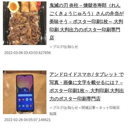
鬼滅の刃 炎柱 – 煉獄杏寿郎（れん
ごくきょうじゅろう）さんの弁当が
美味そう – ポスター印刷1枚～,大判
印刷,大判出力のポスター印刷専門
店
＞ブログ/お知らせ
2022-03-06 03:43:03.627656
アンドロイドスマホ / タブレット で
写真・画像に文字を載せるには？ –
ポスター印刷1枚～,大判印刷,大判出
力のポスター印刷専門店
＞ブログ/お知らせ＞関連記事＞ネット印刷豆
知識
2022-02-26 04:05:07.146621