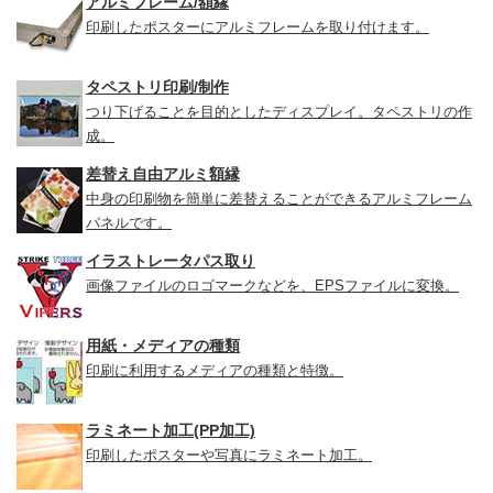
アルミフレーム/額縁
印刷したポスターにアルミフレームを取り付けます。
タペストリ印刷/制作
つり下げることを目的としたディスプレイ。タペストリの作
成。
差替え自由アルミ額縁
中身の印刷物を簡単に差替えることができるアルミフレーム
パネルです。
イラストレータパス取り
画像ファイルのロゴマークなどを、EPSファイルに変換。
用紙・メディアの種類
印刷に利用するメディアの種類と特徴。
ラミネート加工(PP加工)
印刷したポスターや写真にラミネート加工。