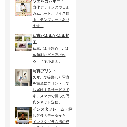
ウェルカムボード
自作デザインのウェル
カムボード、サイズ自
由、テンプレートあり
ます。
写真パネル/パネル加
工
写真パネル制作、パネ
ル印刷などと呼ばれ
る、パネル加工。
写真プリント
スマホで撮影した写真
を簡単にプリントして
お届けするサービスで
す。スマホで撮った写
真をネット送信。
インスタフレーム・枠
お客様のデータから、
インスタグラム風の枠