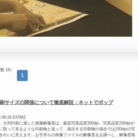
数 18）
1
刷サイズの関係について徹底解説：ネットでポップ
5:09:26.637842
大判印刷に適した画像解像度は、最高写真品質300dpi、写真品質150dpiが
に取って見るような印刷物と違って、掲示する印刷物の場合では150dpiの写
きれいに見えます。お手持ちの画像ファイルの解像度をお調べし、解像度毎