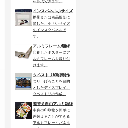
を作成できます。
インスパネル小サイズ
携帯または商品撮影に
適した、小さいサイズ
のインスタパネルで
す。
アルミフレーム/額縁
印刷したポスターにア
ルミフレームを取り付
けます。
タペストリ印刷/制作
つり下げることを目的
としたディスプレイ。
タペストリの作成。
差替え自由アルミ額縁
中身の印刷物を簡単に
差替えることができる
アルミフレームパネル