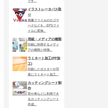
です。
イラストレータパス取
り
画像ファイルのロゴマ
ークなどを、EPSファ
イルに変換。
し
用紙・メディアの種類
印刷に利用するメディ
アの種類と特徴。
ラミネート加工(PP加
工)
印刷したポスターや写
真にラミネート加工。
カッティングシート制
作
窓や車などに利用でき
るカッティングシート
作成。