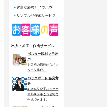
豊富な経験とノウハウ
サンプル品作成サービス
出力・加工・作成サービス
ポスター印刷/大判出
力
お客様の原稿からポス
ターを作成。
バックボード/会見背
景
記者会見背景バックパ
ネルをお手ごろ価格で
作成できます。