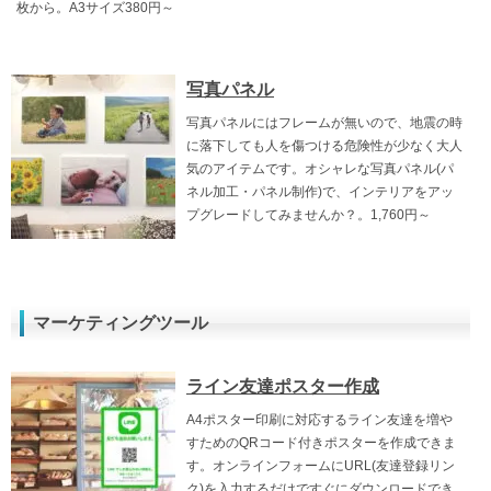
枚から。A3サイズ380円～
写真パネル
写真パネルにはフレームが無いので、地震の時
に落下しても人を傷つける危険性が少なく大人
気のアイテムです。オシャレな写真パネル(パ
ネル加工・パネル制作)で、インテリアをアッ
プグレードしてみませんか？。1,760円～
マーケティングツール
ライン友達ポスター作成
A4ポスター印刷に対応するライン友達を増や
すためのQRコード付きポスターを作成できま
す。オンラインフォームにURL(友達登録リン
ク)を入力するだけですぐにダウンロードでき