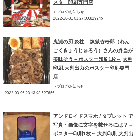
スター印刷専門店
＞ブログ/お知らせ
2022-10-31 02:27:00.829245
鬼滅の刃 炎柱 – 煉獄杏寿郎（れん
ごくきょうじゅろう）さんの弁当が
美味そう – ポスター印刷1枚～,大判
印刷,大判出力のポスター印刷専門
店
＞ブログ/お知らせ
2022-03-06 03:43:03.627656
アンドロイドスマホ / タブレット で
写真・画像に文字を載せるには？ –
ポスター印刷1枚～,大判印刷,大判出