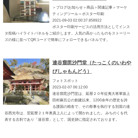
＞ブログ/お知らせ＞商品＞関連記事＞マーケ
ティングツール＞ポスター印刷
2021-09-03 02:00:37.858922
ポスター印刷サービスの活用方法としてインス
タ投稿ハイライトパネルをご紹介します。人気の高かったものをストーリー
ズの様に並べてQRコードで簡単にフォローできるパネルです。
達谷窟毘沙門堂（たっこくのいわや
びしゃもんどう）
フォトスポット
2023-02-07 06:12:00
達谷窟毘沙門堂は、延暦２０年征夷大将軍坂上
田村麻呂公の創建以来、1200余年の歴史を誇
る護国の精舎で、その祭事を執行する別當の達
谷西光寺は、翌延暦２１年奥真上人によって開かれました。 みちのくを代
表する古刹であり「達谷窟」として、国史跡に指定されております。