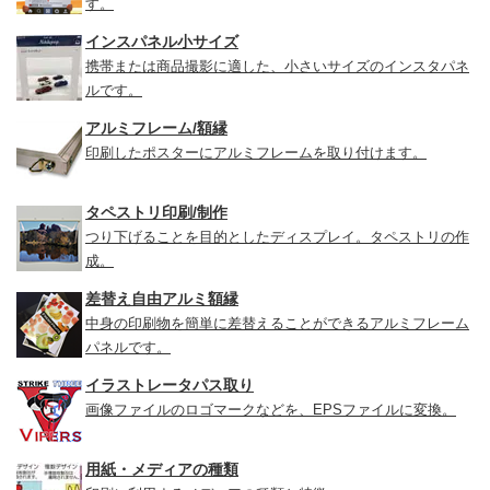
す。
インスパネル小サイズ
携帯または商品撮影に適した、小さいサイズのインスタパネ
ルです。
アルミフレーム/額縁
印刷したポスターにアルミフレームを取り付けます。
タペストリ印刷/制作
つり下げることを目的としたディスプレイ。タペストリの作
成。
差替え自由アルミ額縁
中身の印刷物を簡単に差替えることができるアルミフレーム
パネルです。
イラストレータパス取り
画像ファイルのロゴマークなどを、EPSファイルに変換。
用紙・メディアの種類