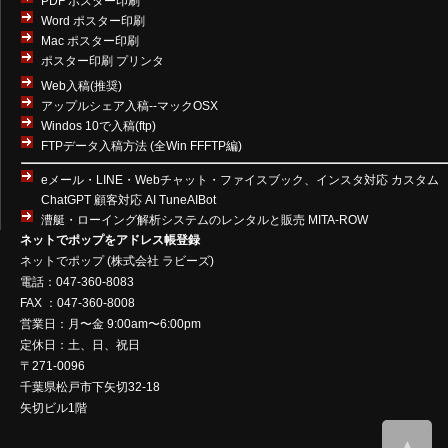
PDF ポスター印刷
Word ポスター印刷
Mac ポスター印刷
ポスター印刷 プリンタ
Web入稿(推奨)
アップルシェア入稿--マックOSX
Windos 10で入稿(ftp)
FTPデータ入稿方法 (全Win FFFTP編)
eメール・LINE・Webチャット・ファイスブック、インスタ対応 カスタム
ChatGPT 顧客対応 AI TuneAIBot
漕艇・ローイング解析システムのレンタルと販売 MITA-ROW
ネットでポップをアドレス帳登録
ネットでポップ
(
株式会社 ラビーズ
)
電話：047-360-8083
FAX ：047-360-8008
営業日：月〜金 9:00am〜6:00pm
定休日：土、日、祝日
〒271-0096
千葉県松戸市下矢切32-18
矢切ビル1階
▲