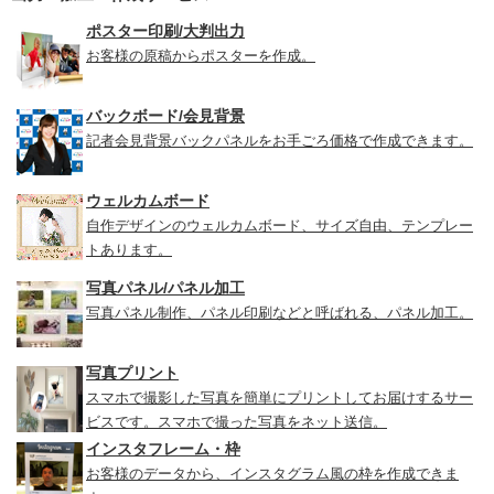
ポスター印刷/大判出力
お客様の原稿からポスターを作成。
バックボード/会見背景
記者会見背景バックパネルをお手ごろ価格で作成できます。
ウェルカムボード
自作デザインのウェルカムボード、サイズ自由、テンプレー
トあります。
写真パネル/パネル加工
写真パネル制作、パネル印刷などと呼ばれる、パネル加工。
写真プリント
スマホで撮影した写真を簡単にプリントしてお届けするサー
ビスです。スマホで撮った写真をネット送信。
インスタフレーム・枠
お客様のデータから、インスタグラム風の枠を作成できま