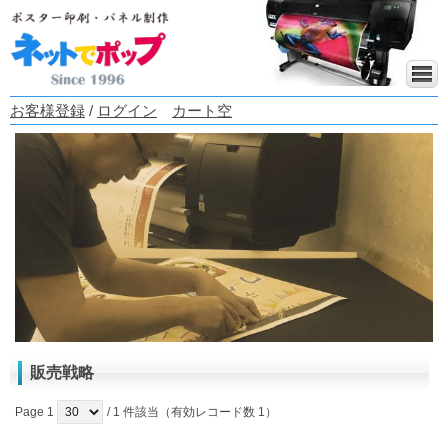
お客様登録
/
ログイン
カート空
販売戦略
Page 1
/ 1 件該当（有効レコード数 1）