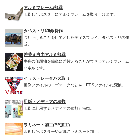
アルミフレーム/額縁
印刷したポスターにアルミフレームを取り付けます。
タペストリ印刷/制作
つり下げることを目的としたディスプレイ。タペストリの作
成。
差替え自由アルミ額縁
中身の印刷物を簡単に差替えることができるアルミフレーム
パネルです。
イラストレータパス取り
画像ファイルのロゴマークなどを、EPSファイルに変換。
用紙・メディアの種類
印刷に利用するメディアの種類と特徴。
ラミネート加工(PP加工)
印刷したポスターや写真にラミネート加工。