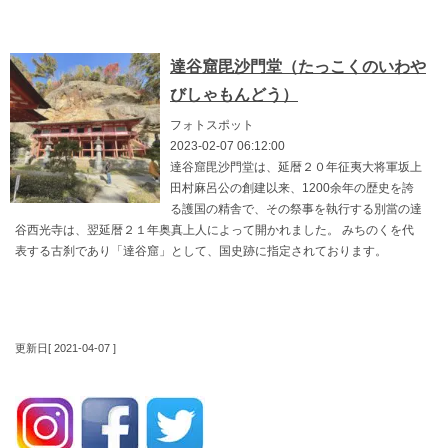
達谷窟毘沙門堂（たっこくのいわや
びしゃもんどう）
フォトスポット
2023-02-07 06:12:00
達谷窟毘沙門堂は、延暦２０年征夷大将軍坂上
田村麻呂公の創建以来、1200余年の歴史を誇
る護国の精舎で、その祭事を執行する別當の達
谷西光寺は、翌延暦２１年奥真上人によって開かれました。 みちのくを代
表する古刹であり「達谷窟」として、国史跡に指定されております。
更新日[ 2021-04-07 ]