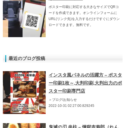
ポスター印刷に対応する大きなサイズでQRコ
ードを作成できます。オンラインフォームに
URL(リンク先)を入力するだけですぐにダウン
ロードできます。無料です。
最近のブログ投稿
インスタ風パネルの活躍方 – ポスタ
ー印刷1枚～,大判印刷,大判出力のポ
スター印刷専門店
＞ブログ/お知らせ
2022-10-31 02:27:00.829245
鬼滅の刃 炎柱 – 煉獄杏寿郎（れん