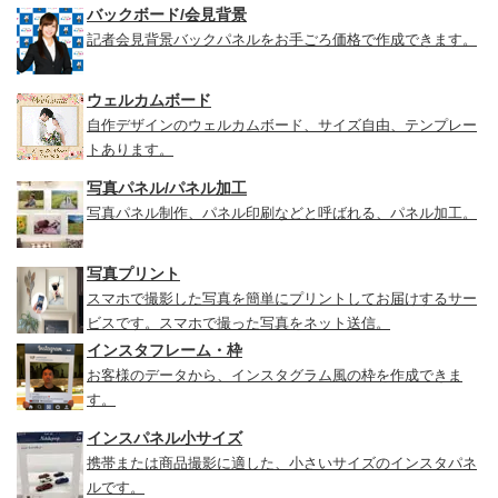
バックボード/会見背景
記者会見背景バックパネルをお手ごろ価格で作成できます。
ウェルカムボード
自作デザインのウェルカムボード、サイズ自由、テンプレー
トあります。
写真パネル/パネル加工
写真パネル制作、パネル印刷などと呼ばれる、パネル加工。
写真プリント
スマホで撮影した写真を簡単にプリントしてお届けするサー
ビスです。スマホで撮った写真をネット送信。
インスタフレーム・枠
お客様のデータから、インスタグラム風の枠を作成できま
す。
インスパネル小サイズ
携帯または商品撮影に適した、小さいサイズのインスタパネ
ルです。