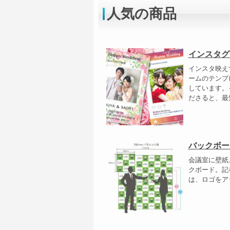
人気の商品
インスタグ
インスタ映え
ームのテンプ
しています。
ださると、最短
バックボー
会議室に壁紙
クボード。記
は、ロゴをア