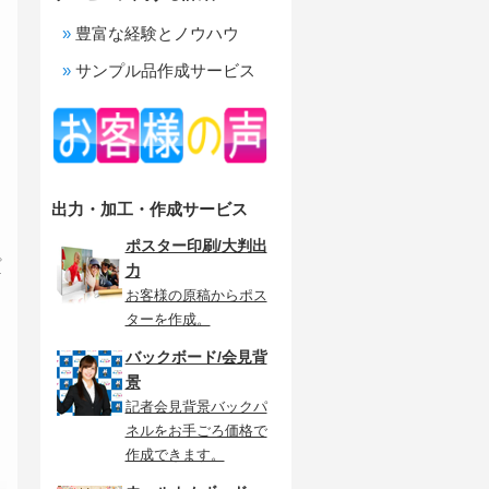
豊富な経験とノウハウ
サンプル品作成サービス
出力・加工・作成サービス
ポスター印刷/大判出
プ
力
お客様の原稿からポス
ターを作成。
バックボード/会見背
景
記者会見背景バックパ
ネルをお手ごろ価格で
作成できます。