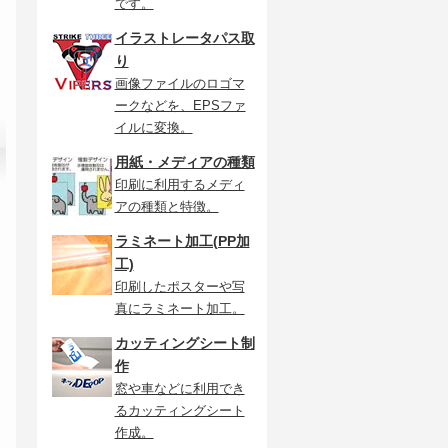
です。
イラストレータパス取
り
画像ファイルのロゴマ
ークなどを、EPSファ
イルに変換。
用紙・メディアの種類
印刷に利用するメディ
アの種類と特徴。
ラミネート加工(PP加
工)
印刷したポスターや写
真にラミネート加工。
カッティングシート制
作
窓や車などに利用でき
るカッティングシート
作成。