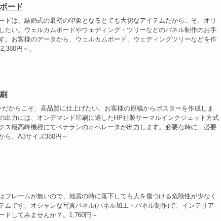
ボード
ードは、結婚式の最初の印象となるとても大切なアイテムだからこそ、オリ
したい。ウェルカムボードやウェディング・ツリーなどのパネル制作のお手
す。お客様のデータから、ウェルカムボード、ウェディングツリーなどを作
2,380円～。
刷
ーだからこそ、高品質に仕上げたい。お客様の原稿からポスターを作成しま
の出力には、オンデマンド印刷に適したHP社製サーマルインクジェット方式
クス最高峰機種にてベテランのオペレータが出力します。必要な時に、必要
ら。A3サイズ380円～
はフレームが無いので、地震の時に落下しても人を傷つける危険性が少なく
テムです。オシャレな写真パネル(パネル加工・パネル制作)で、インテリア
ドしてみませんか？。1,760円～