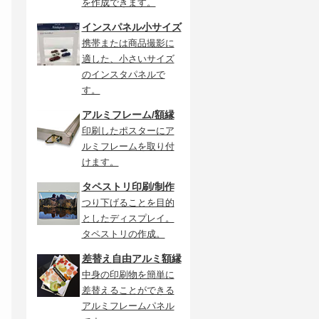
を作成できます。
インスパネル小サイズ
携帯または商品撮影に
適した、小さいサイズ
のインスタパネルで
す。
アルミフレーム/額縁
印刷したポスターにア
ルミフレームを取り付
けます。
タペストリ印刷/制作
つり下げることを目的
としたディスプレイ。
タペストリの作成。
差替え自由アルミ額縁
中身の印刷物を簡単に
差替えることができる
アルミフレームパネル