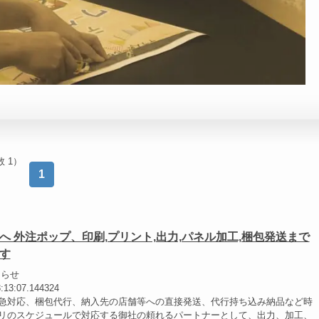
 1）
1
へ 外注ポップ、印刷,プリント,出力,パネル加工,梱包発送まで
す
知らせ
3:13:07.144324
急対応、梱包代行、納入先の店舗等への直接発送、代行持ち込み納品など時
リのスケジュールで対応する御社の頼れるパートナーとして、出力、加工、