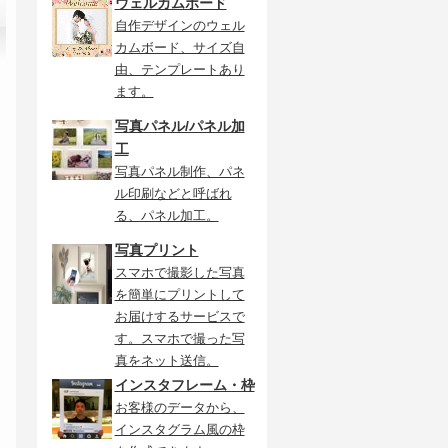
ウェルカムボード
自作デザインのウェル
カムボード、サイズ自
由、テンプレートあり
ます。
写真パネル/パネル加
工
写真パネル制作、パネ
ル印刷などと呼ばれ
る、パネル加工。
写真プリント
スマホで撮影した写真
を簡単にプリントして
お届けするサービスで
す。スマホで撮った写
真をネット送信。
インスタフレーム・枠
お客様のデータから、
インスタグラム風の枠