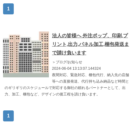
1
法人の皆様へ 外注ポップ、印刷,プ
リント,出力,パネル加工,梱包発送ま
で請け負います
＞ブログ/お知らせ
2024-06-04 13:13:07.144324
夜間対応、緊急対応、梱包代行、納入先の店舗
等への直接発送、代行持ち込み納品など時間と
のギリギリのスケジュールで対応する御社の頼れるパートナーとして、出
力、加工、梱包など、デザインの後工程を請け負います。
1