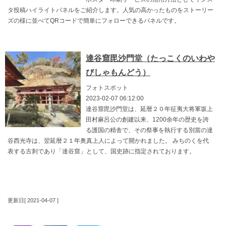
タ投稿ハイライトパネルをご紹介します。人気の高かったものをストーリー
ズの様に並べてQRコードで簡単にフォローできるパネルです。
達谷窟毘沙門堂（たっこくのいわや
びしゃもんどう）
フォトスポット
2023-02-07 06:12:00
達谷窟毘沙門堂は、延暦２０年征夷大将軍坂上
田村麻呂公の創建以来、1200余年の歴史を誇
る護国の精舎で、その祭事を執行する別當の達
谷西光寺は、翌延暦２１年奥真上人によって開かれました。 みちのくを代
表する古刹であり「達谷窟」として、国史跡に指定されております。
更新日[ 2021-04-07 ]