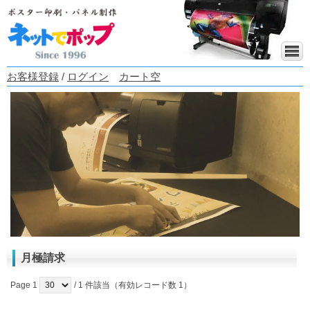
お客様登録
/
ログイン
カート空
月極請求
Page 1
/ 1 件該当（有効レコード数 1）