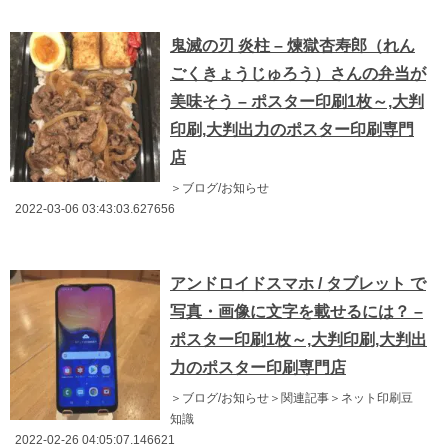
鬼滅の刃 炎柱 – 煉獄杏寿郎（れん
ごくきょうじゅろう）さんの弁当が
美味そう – ポスター印刷1枚～,大判
印刷,大判出力のポスター印刷専門
店
＞ブログ/お知らせ
2022-03-06 03:43:03.627656
アンドロイドスマホ / タブレット で
写真・画像に文字を載せるには？ –
ポスター印刷1枚～,大判印刷,大判出
力のポスター印刷専門店
＞ブログ/お知らせ＞関連記事＞ネット印刷豆
知識
2022-02-26 04:05:07.146621