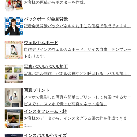
お客様の原稿からポスターを作成。
バックボード/会見背景
記者会見背景バックパネルをお手ごろ価格で作成できます。
ウェルカムボード
自作デザインのウェルカムボード、サイズ自由、テンプレー
トあります。
写真パネル/パネル加工
写真パネル制作、パネル印刷などと呼ばれる、パネル加工。
写真プリント
スマホで撮影した写真を簡単にプリントしてお届けするサー
ビスです。スマホで撮った写真をネット送信。
インスタフレーム・枠
お客様のデータから、インスタグラム風の枠を作成できま
す。
インスパネル小サイズ