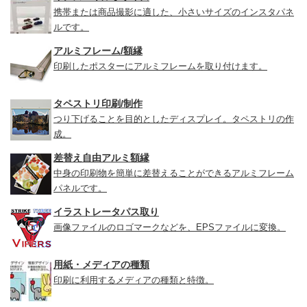
携帯または商品撮影に適した、小さいサイズのインスタパネ
ルです。
アルミフレーム/額縁
印刷したポスターにアルミフレームを取り付けます。
タペストリ印刷/制作
つり下げることを目的としたディスプレイ。タペストリの作
成。
差替え自由アルミ額縁
中身の印刷物を簡単に差替えることができるアルミフレーム
パネルです。
イラストレータパス取り
画像ファイルのロゴマークなどを、EPSファイルに変換。
用紙・メディアの種類
印刷に利用するメディアの種類と特徴。