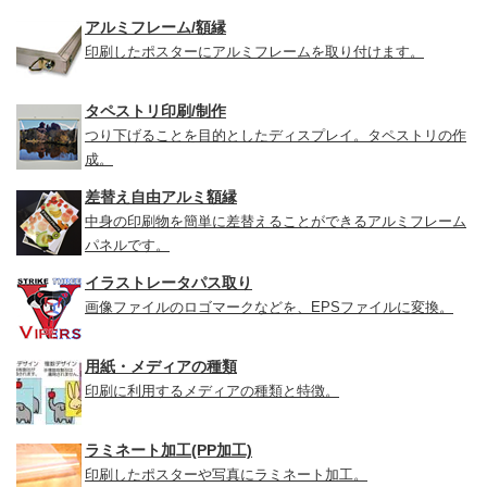
アルミフレーム/額縁
印刷したポスターにアルミフレームを取り付けます。
タペストリ印刷/制作
つり下げることを目的としたディスプレイ。タペストリの作
成。
差替え自由アルミ額縁
中身の印刷物を簡単に差替えることができるアルミフレーム
パネルです。
イラストレータパス取り
画像ファイルのロゴマークなどを、EPSファイルに変換。
用紙・メディアの種類
印刷に利用するメディアの種類と特徴。
ラミネート加工(PP加工)
印刷したポスターや写真にラミネート加工。