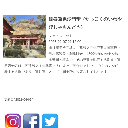
達谷窟毘沙門堂（たっこくのいわや
びしゃもんどう）
フォトスポット
2023-02-07 06:12:00
達谷窟毘沙門堂は、延暦２０年征夷大将軍坂上
田村麻呂公の創建以来、1200余年の歴史を誇
る護国の精舎で、その祭事を執行する別當の達
谷西光寺は、翌延暦２１年奥真上人によって開かれました。 みちのくを代
表する古刹であり「達谷窟」として、国史跡に指定されております。
更新日[ 2021-04-07 ]