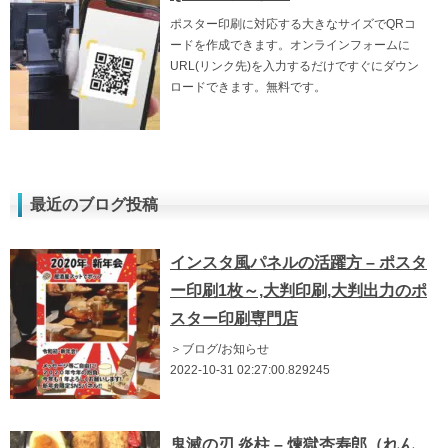
ポスター印刷に対応する大きなサイズでQRコ
ードを作成できます。オンラインフォームに
URL(リンク先)を入力するだけですぐにダウン
ロードできます。無料です。
最近のブログ投稿
インスタ風パネルの活躍方 – ポスタ
ー印刷1枚～,大判印刷,大判出力のポ
スター印刷専門店
＞ブログ/お知らせ
2022-10-31 02:27:00.829245
鬼滅の刃 炎柱 – 煉獄杏寿郎（れん