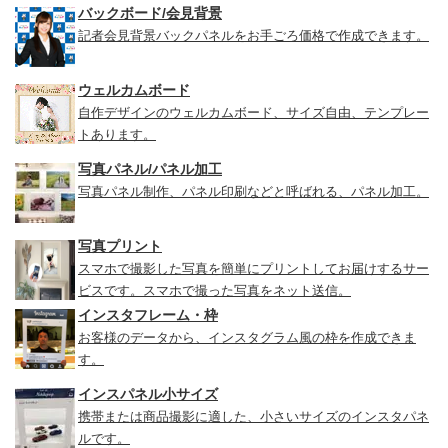
バックボード/会見背景
記者会見背景バックパネルをお手ごろ価格で作成できます。
ウェルカムボード
自作デザインのウェルカムボード、サイズ自由、テンプレー
トあります。
写真パネル/パネル加工
写真パネル制作、パネル印刷などと呼ばれる、パネル加工。
写真プリント
スマホで撮影した写真を簡単にプリントしてお届けするサー
ビスです。スマホで撮った写真をネット送信。
インスタフレーム・枠
お客様のデータから、インスタグラム風の枠を作成できま
す。
インスパネル小サイズ
携帯または商品撮影に適した、小さいサイズのインスタパネ
ルです。