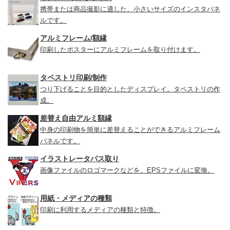
携帯または商品撮影に適した、小さいサイズのインスタパネ
ルです。
アルミフレーム/額縁
印刷したポスターにアルミフレームを取り付けます。
タペストリ印刷/制作
つり下げることを目的としたディスプレイ。タペストリの作
成。
差替え自由アルミ額縁
中身の印刷物を簡単に差替えることができるアルミフレーム
パネルです。
イラストレータパス取り
画像ファイルのロゴマークなどを、EPSファイルに変換。
用紙・メディアの種類
印刷に利用するメディアの種類と特徴。