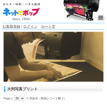
お客様登録
/
ログイン
カート空
大判写真プリント
Page 1
/ 1 件該当（有効レコード数 1）