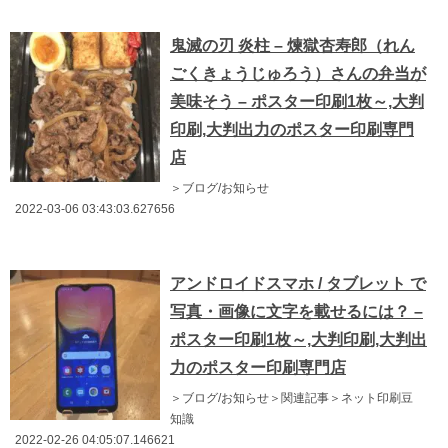
鬼滅の刃 炎柱 – 煉獄杏寿郎（れん
ごくきょうじゅろう）さんの弁当が
美味そう – ポスター印刷1枚～,大判
印刷,大判出力のポスター印刷専門
店
＞ブログ/お知らせ
2022-03-06 03:43:03.627656
アンドロイドスマホ / タブレット で
写真・画像に文字を載せるには？ –
ポスター印刷1枚～,大判印刷,大判出
力のポスター印刷専門店
＞ブログ/お知らせ＞関連記事＞ネット印刷豆
知識
2022-02-26 04:05:07.146621