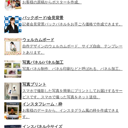
お客様の原稿からポスターを作成。
バックボード/会見背景
記者会見背景バックパネルをお手ごろ価格で作成できます。
ウェルカムボード
自作デザインのウェルカムボード、サイズ自由、テンプレー
トあります。
写真パネル/パネル加工
写真パネル制作、パネル印刷などと呼ばれる、パネル加工。
写真プリント
スマホで撮影した写真を簡単にプリントしてお届けするサー
ビスです。スマホで撮った写真をネット送信。
インスタフレーム・枠
お客様のデータから、インスタグラム風の枠を作成できま
す。
インスパネル小サイズ