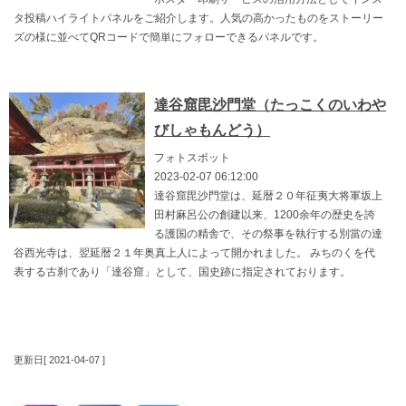
タ投稿ハイライトパネルをご紹介します。人気の高かったものをストーリー
ズの様に並べてQRコードで簡単にフォローできるパネルです。
達谷窟毘沙門堂（たっこくのいわや
びしゃもんどう）
フォトスポット
2023-02-07 06:12:00
達谷窟毘沙門堂は、延暦２０年征夷大将軍坂上
田村麻呂公の創建以来、1200余年の歴史を誇
る護国の精舎で、その祭事を執行する別當の達
谷西光寺は、翌延暦２１年奥真上人によって開かれました。 みちのくを代
表する古刹であり「達谷窟」として、国史跡に指定されております。
更新日[ 2021-04-07 ]