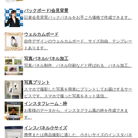
バックボード/会見背景
記者会見背景バックパネルをお手ごろ価格で作成できます。
ウェルカムボード
自作デザインのウェルカムボード、サイズ自由、テンプレー
トあります。
写真パネル/パネル加工
写真パネル制作、パネル印刷などと呼ばれる、パネル加工。
写真プリント
スマホで撮影した写真を簡単にプリントしてお届けするサー
ビスです。スマホで撮った写真をネット送信。
インスタフレーム・枠
お客様のデータから、インスタグラム風の枠を作成できま
す。
インスパネル小サイズ
携帯または商品撮影に適した、小さいサイズのインスタパネ