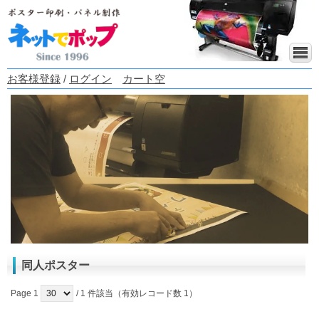
お客様登録
/
ログイン
カート空
同人ポスター
Page 1
/ 1 件該当（有効レコード数 1）