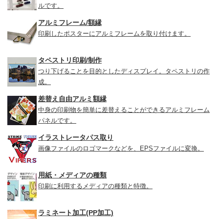
ルです。
アルミフレーム/額縁
印刷したポスターにアルミフレームを取り付けます。
タペストリ印刷/制作
つり下げることを目的としたディスプレイ。タペストリの作
成。
差替え自由アルミ額縁
中身の印刷物を簡単に差替えることができるアルミフレーム
パネルです。
イラストレータパス取り
画像ファイルのロゴマークなどを、EPSファイルに変換。
用紙・メディアの種類
印刷に利用するメディアの種類と特徴。
ラミネート加工(PP加工)