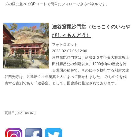
ズの様に並べてQRコードで簡単にフォローできるパネルです。
達谷窟毘沙門堂（たっこくのいわや
びしゃもんどう）
フォトスポット
2023-02-07 06:12:00
達谷窟毘沙門堂は、延暦２０年征夷大将軍坂上
田村麻呂公の創建以来、1200余年の歴史を誇
る護国の精舎で、その祭事を執行する別當の達
谷西光寺は、翌延暦２１年奥真上人によって開かれました。 みちのくを代
表する古刹であり「達谷窟」として、国史跡に指定されております。
更新日[ 2021-04-07 ]