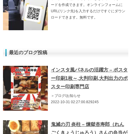
ードを作成できます。オンラインフォームに
URL(リンク先)を入力するだけですぐにダウン
ロードできます。無料です。
最近のブログ投稿
インスタ風パネルの活躍方 – ポスタ
ー印刷1枚～,大判印刷,大判出力のポ
スター印刷専門店
＞ブログ/お知らせ
2022-10-31 02:27:00.829245
鬼滅の刃 炎柱 – 煉獄杏寿郎（れん
ごくきょうじゅろう）さんの弁当が