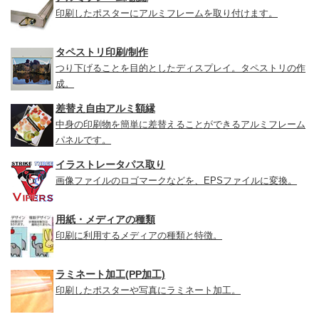
印刷したポスターにアルミフレームを取り付けます。
タペストリ印刷/制作
つり下げることを目的としたディスプレイ。タペストリの作
成。
差替え自由アルミ額縁
中身の印刷物を簡単に差替えることができるアルミフレーム
パネルです。
イラストレータパス取り
画像ファイルのロゴマークなどを、EPSファイルに変換。
用紙・メディアの種類
印刷に利用するメディアの種類と特徴。
ラミネート加工(PP加工)
印刷したポスターや写真にラミネート加工。