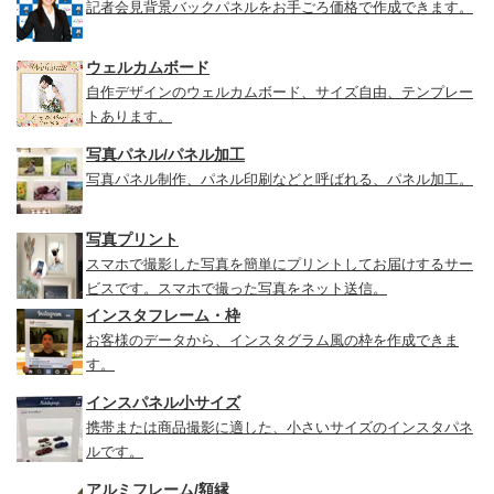
記者会見背景バックパネルをお手ごろ価格で作成できます。
ウェルカムボード
自作デザインのウェルカムボード、サイズ自由、テンプレー
トあります。
写真パネル/パネル加工
写真パネル制作、パネル印刷などと呼ばれる、パネル加工。
写真プリント
スマホで撮影した写真を簡単にプリントしてお届けするサー
ビスです。スマホで撮った写真をネット送信。
インスタフレーム・枠
お客様のデータから、インスタグラム風の枠を作成できま
す。
インスパネル小サイズ
携帯または商品撮影に適した、小さいサイズのインスタパネ
ルです。
アルミフレーム/額縁