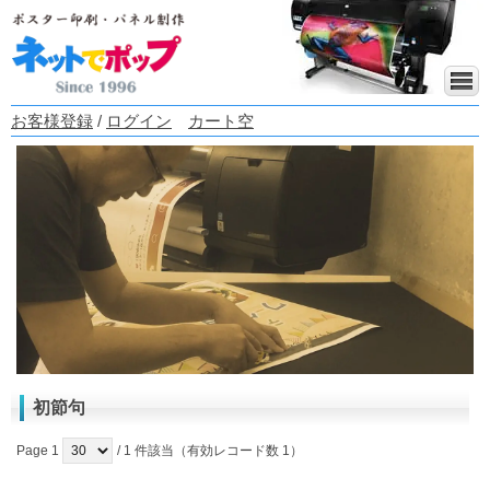
お客様登録
/
ログイン
カート空
初節句
Page 1
/ 1 件該当（有効レコード数 1）