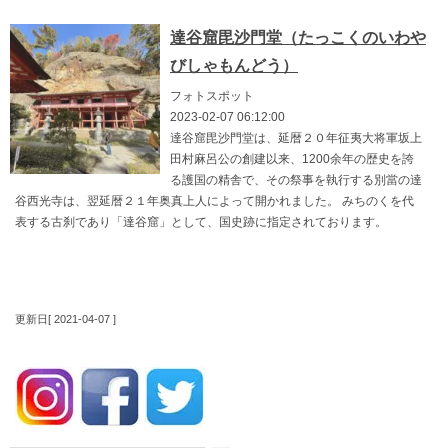
達谷窟毘沙門堂（たっこくのいわや
びしゃもんどう）
フォトスポット
2023-02-07 06:12:00
達谷窟毘沙門堂は、延暦２０年征夷大将軍坂上
田村麻呂公の創建以来、1200余年の歴史を誇
る護国の精舎で、その祭事を執行する別當の達
谷西光寺は、翌延暦２１年奥真上人によって開かれました。 みちのくを代
表する古刹であり「達谷窟」として、国史跡に指定されております。
更新日[ 2021-04-07 ]