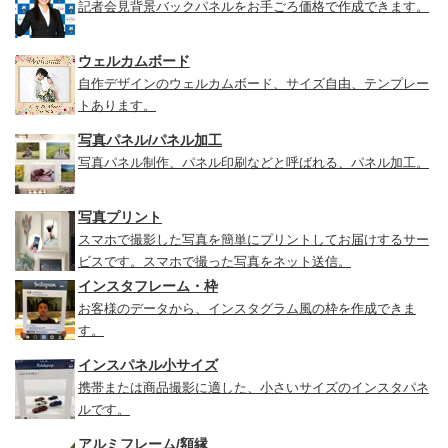
記者会見背景バックパネルをお手ごろ価格で作成できます。
ウェルカムボード
自作デザインのウェルカムボード、サイズ自由、テンプレー
トあります。
写真パネル/パネル加工
写真パネル制作、パネル印刷などと呼ばれる、パネル加工。
写真プリント
スマホで撮影した写真を簡単にプリントしてお届けするサー
ビスです。スマホで撮った写真をネット送信。
インスタフレーム・枠
お客様のデータから、インスタグラム風の枠を作成できま
す。
インスパネル小サイズ
携帯または商品撮影に適した、小さいサイズのインスタパネ
ルです。
アルミフレーム/額縁