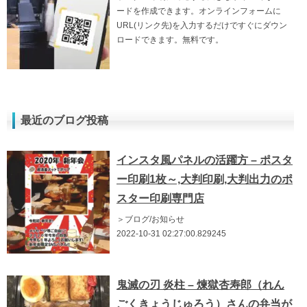
ードを作成できます。オンラインフォームに
URL(リンク先)を入力するだけですぐにダウン
ロードできます。無料です。
最近のブログ投稿
インスタ風パネルの活躍方 – ポスタ
ー印刷1枚～,大判印刷,大判出力のポ
スター印刷専門店
＞ブログ/お知らせ
2022-10-31 02:27:00.829245
鬼滅の刃 炎柱 – 煉獄杏寿郎（れん
ごくきょうじゅろう）さんの弁当が