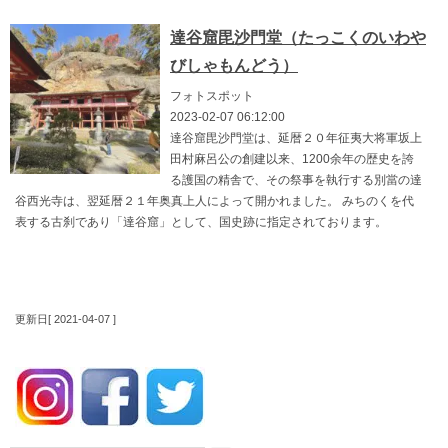
達谷窟毘沙門堂（たっこくのいわや
びしゃもんどう）
フォトスポット
2023-02-07 06:12:00
達谷窟毘沙門堂は、延暦２０年征夷大将軍坂上
田村麻呂公の創建以来、1200余年の歴史を誇
る護国の精舎で、その祭事を執行する別當の達
谷西光寺は、翌延暦２１年奥真上人によって開かれました。 みちのくを代
表する古刹であり「達谷窟」として、国史跡に指定されております。
更新日[ 2021-04-07 ]