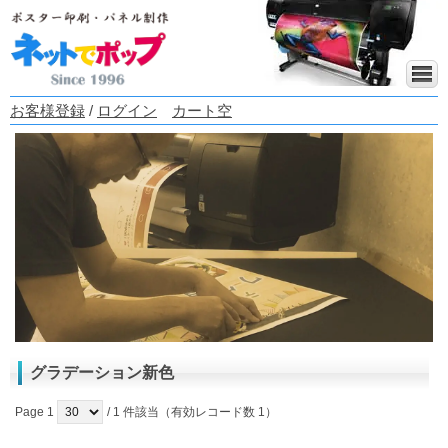
お客様登録
/
ログイン
カート空
グラデーション新色
Page 1
/ 1 件該当（有効レコード数 1）