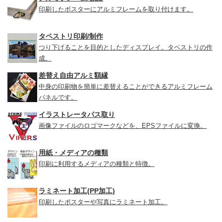
印刷したポスターにアルミフレームを取り付けます。
タペストリ印刷/制作
つり下げることを目的としたディスプレイ。タペストリの作
成。
差替え自由アルミ額縁
中身の印刷物を簡単に差替えることができるアルミフレーム
パネルです。
イラストレータパス取り
画像ファイルのロゴマークなどを、EPSファイルに変換。
用紙・メディアの種類
印刷に利用するメディアの種類と特徴。
ラミネート加工(PP加工)
印刷したポスターや写真にラミネート加工。