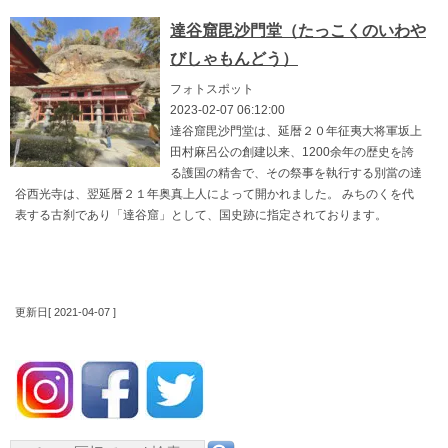
達谷窟毘沙門堂（たっこくのいわや
びしゃもんどう）
フォトスポット
2023-02-07 06:12:00
達谷窟毘沙門堂は、延暦２０年征夷大将軍坂上
田村麻呂公の創建以来、1200余年の歴史を誇
る護国の精舎で、その祭事を執行する別當の達
谷西光寺は、翌延暦２１年奥真上人によって開かれました。 みちのくを代
表する古刹であり「達谷窟」として、国史跡に指定されております。
更新日[ 2021-04-07 ]