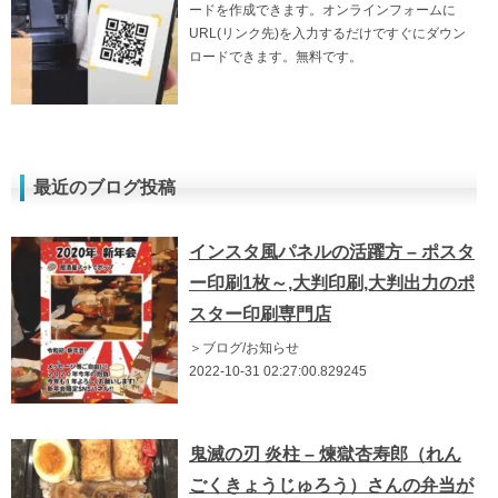
ードを作成できます。オンラインフォームに
URL(リンク先)を入力するだけですぐにダウン
ロードできます。無料です。
最近のブログ投稿
インスタ風パネルの活躍方 – ポスタ
ー印刷1枚～,大判印刷,大判出力のポ
スター印刷専門店
＞ブログ/お知らせ
2022-10-31 02:27:00.829245
鬼滅の刃 炎柱 – 煉獄杏寿郎（れん
ごくきょうじゅろう）さんの弁当が