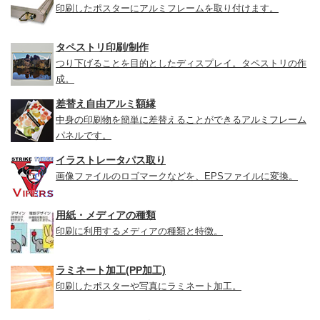
印刷したポスターにアルミフレームを取り付けます。
タペストリ印刷/制作
つり下げることを目的としたディスプレイ。タペストリの作
成。
差替え自由アルミ額縁
中身の印刷物を簡単に差替えることができるアルミフレーム
パネルです。
イラストレータパス取り
画像ファイルのロゴマークなどを、EPSファイルに変換。
用紙・メディアの種類
印刷に利用するメディアの種類と特徴。
ラミネート加工(PP加工)
印刷したポスターや写真にラミネート加工。