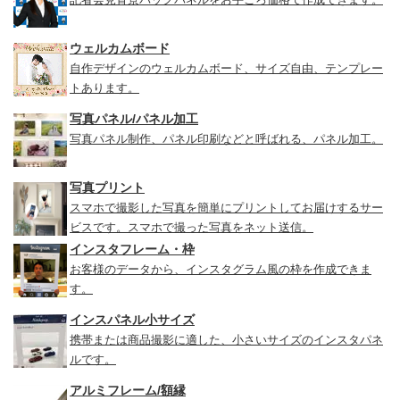
ウェルカムボード
自作デザインのウェルカムボード、サイズ自由、テンプレー
トあります。
写真パネル/パネル加工
写真パネル制作、パネル印刷などと呼ばれる、パネル加工。
写真プリント
スマホで撮影した写真を簡単にプリントしてお届けするサー
ビスです。スマホで撮った写真をネット送信。
インスタフレーム・枠
お客様のデータから、インスタグラム風の枠を作成できま
す。
インスパネル小サイズ
携帯または商品撮影に適した、小さいサイズのインスタパネ
ルです。
アルミフレーム/額縁