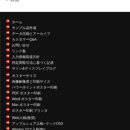
ホーム
サンプル品作成
データ圧縮とアーカイブ
カスタマーQ&A
お問い合せ
リンク集
入力情報取扱方針
特定商取引法に基づく記述
サイン&ディスプレイブログ
ポスターサイズ
画像解像度と印刷サイズ
パワーポイントポスター印刷
PDF ポスター印刷
Word ポスター印刷
Mac ポスター印刷
ポスター印刷 プリンタ
Web入稿(推奨)
アップルシェア入稿--マックOSX
Windos 10で入稿(ftp)