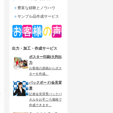
豊富な経験とノウハウ
サンプル品作成サービス
出力・加工・作成サービス
ポスター印刷/大判出
力
お客様の原稿からポス
ターを作成。
バックボード/会見背
景
記者会見背景バックパ
プ
ネルをお手ごろ価格で
作成できます。