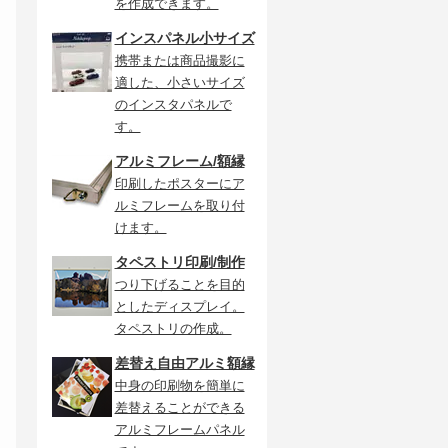
を作成できます。
インスパネル小サイズ
携帯または商品撮影に
適した、小さいサイズ
のインスタパネルで
す。
アルミフレーム/額縁
印刷したポスターにア
ルミフレームを取り付
けます。
タペストリ印刷/制作
つり下げることを目的
としたディスプレイ。
タペストリの作成。
差替え自由アルミ額縁
中身の印刷物を簡単に
差替えることができる
アルミフレームパネル