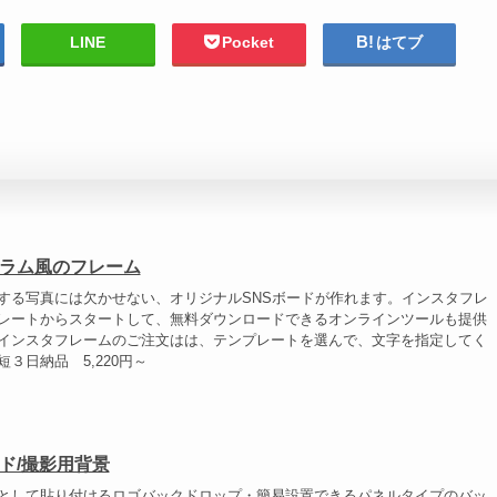
LINE
Pocket
はてブ
ラム風のフレーム
する写真には欠かせない、オリジナルSNSボードが作れます。インスタフレ
レートからスタートして、無料ダウンロードできるオンラインツールも提供
インスタフレームのご注文はは、テンプレートを選んで、文字を指定してく
３日納品 5,220円～
ド/撮影用背景
として貼り付けるロゴバックドロップ・簡易設置できるパネルタイプのバッ