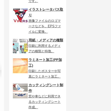
です。
イラストレータパス取
り
画像ファイルのロゴマ
ークなどを、EPSファ
イルに変換。
用紙・メディアの種類
印刷に利用するメディ
アの種類と特徴。
ラミネート加工(PP加
工)
印刷したポスターや写
真にラミネート加工。
カッティングシート制
作
窓や車などに利用でき
るカッティングシート
作成。