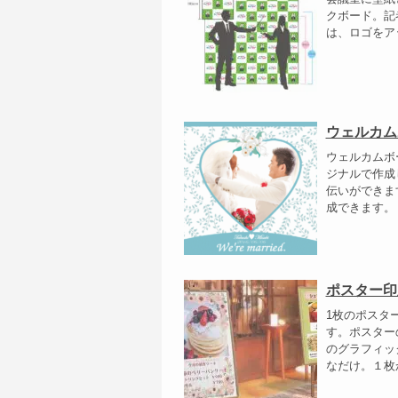
クボード。記
は、ロゴをア
ウェルカム
ウェルカムボ
ジナルで作成
伝いができま
成できます。 
ポスター印
1枚のポスタ
す。ポスター
のグラフィッ
なだけ。１枚か