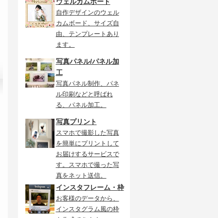
ウェルカムボード
自作デザインのウェル
カムボード、サイズ自
由、テンプレートあり
ます。
写真パネル/パネル加
工
写真パネル制作、パネ
ル印刷などと呼ばれ
る、パネル加工。
写真プリント
スマホで撮影した写真
を簡単にプリントして
お届けするサービスで
す。スマホで撮った写
真をネット送信。
インスタフレーム・枠
お客様のデータから、
インスタグラム風の枠