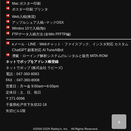
Mac ポスター印刷
ポスター印刷 プリンタ
Web入稿(推奨)
アップルシェア入稿--マックOSX
Windos 10で入稿(ftp)
FTPデータ入稿方法 (全Win FFFTP編)
eメール・LINE・Webチャット・ファイスブック、インスタ対応 カスタム
ChatGPT 顧客対応 AI TuneAIBot
漕艇・ローイング解析システムのレンタルと販売 MITA-ROW
ネットでポップをアドレス帳登録
ネットでポップ
(
株式会社 ラビーズ
)
電話：047-360-8083
FAX ：047-360-8008
営業日：月〜金 9:00am〜6:00pm
定休日：土、日、祝日
〒271-0096
千葉県松戸市下矢切32-18
矢切ビル1階
▲
©2000-2026
Rabby's, Inc.
All Rights Reserved.