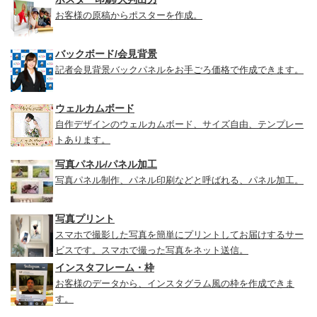
お客様の原稿からポスターを作成。
バックボード/会見背景
記者会見背景バックパネルをお手ごろ価格で作成できます。
ウェルカムボード
自作デザインのウェルカムボード、サイズ自由、テンプレー
トあります。
写真パネル/パネル加工
写真パネル制作、パネル印刷などと呼ばれる、パネル加工。
写真プリント
スマホで撮影した写真を簡単にプリントしてお届けするサー
ビスです。スマホで撮った写真をネット送信。
インスタフレーム・枠
お客様のデータから、インスタグラム風の枠を作成できま
す。