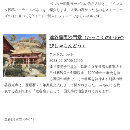
ポスター印刷サービスの活用方法としてインス
タ投稿ハイライトパネルをご紹介します。人気の高かったものをストーリー
ズの様に並べてQRコードで簡単にフォローできるパネルです。
達谷窟毘沙門堂（たっこくのいわや
びしゃもんどう）
フォトスポット
2023-02-07 06:12:00
達谷窟毘沙門堂は、延暦２０年征夷大将軍坂上
田村麻呂公の創建以来、1200余年の歴史を誇
る護国の精舎で、その祭事を執行する別當の達
谷西光寺は、翌延暦２１年奥真上人によって開かれました。 みちのくを代
表する古刹であり「達谷窟」として、国史跡に指定されております。
更新日[ 2021-04-07 ]