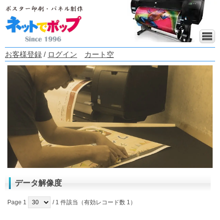
お客様登録
/
ログイン
カート空
データ解像度
Page 1
/ 1 件該当（有効レコード数 1）