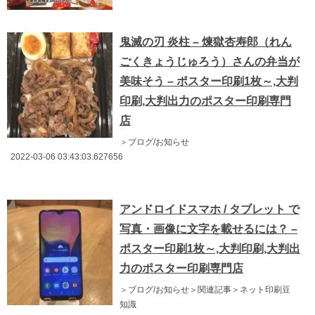
鬼滅の刃 炎柱 – 煉獄杏寿郎（れん
ごくきょうじゅろう）さんの弁当が
美味そう – ポスター印刷1枚～,大判
印刷,大判出力のポスター印刷専門
店
＞ブログ/お知らせ
2022-03-06 03:43:03.627656
アンドロイドスマホ / タブレット で
写真・画像に文字を載せるには？ –
ポスター印刷1枚～,大判印刷,大判出
力のポスター印刷専門店
＞ブログ/お知らせ＞関連記事＞ネット印刷豆
知識