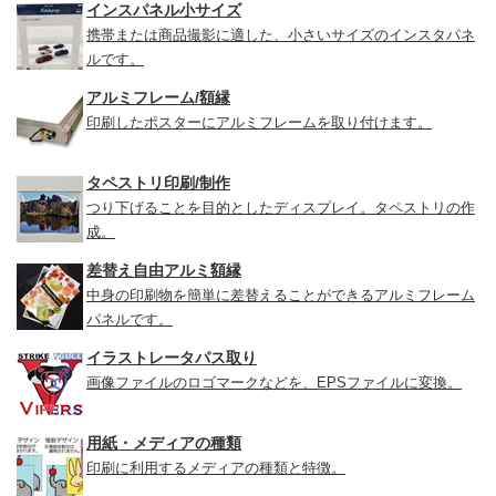
インスパネル小サイズ
携帯または商品撮影に適した、小さいサイズのインスタパネ
ルです。
アルミフレーム/額縁
印刷したポスターにアルミフレームを取り付けます。
タペストリ印刷/制作
つり下げることを目的としたディスプレイ。タペストリの作
成。
差替え自由アルミ額縁
中身の印刷物を簡単に差替えることができるアルミフレーム
パネルです。
イラストレータパス取り
画像ファイルのロゴマークなどを、EPSファイルに変換。
用紙・メディアの種類
印刷に利用するメディアの種類と特徴。