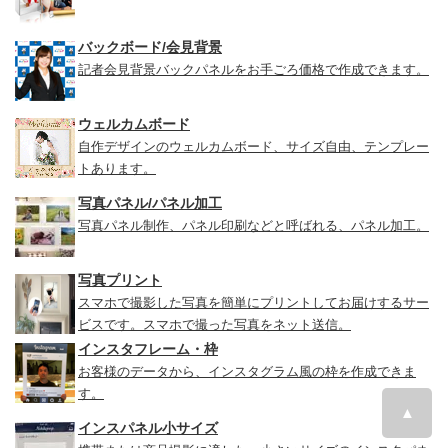
バックボード/会見背景
記者会見背景バックパネルをお手ごろ価格で作成できます。
ウェルカムボード
自作デザインのウェルカムボード、サイズ自由、テンプレー
トあります。
写真パネル/パネル加工
写真パネル制作、パネル印刷などと呼ばれる、パネル加工。
写真プリント
スマホで撮影した写真を簡単にプリントしてお届けするサー
ビスです。スマホで撮った写真をネット送信。
インスタフレーム・枠
お客様のデータから、インスタグラム風の枠を作成できま
す。
▲
インスパネル小サイズ