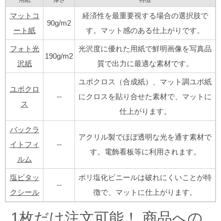
マットコ
経済性を最重要視する場合の選択肢で
90g/m2
ート紙
す。マット感のある仕上がりです。
フォト光
光沢度に優れた用紙で鮮明画像を写真品
190g/m2
沢紙
質で出力に最適な素材です。
ユポクロス（合成紙）、マット調ユポ紙
ユポクロ
--
にクロスを貼り合せた素材で、マットに
ス
仕上がります。
バックラ
アクリル製でほぼ透明な光を通す素材で
イトフィ
--
す。電飾看板等に利用されます。
ルム
塩ビタッ
ポリ塩化ビニールは破れにくいことが特
--
クシール
徴で、マットに仕上がります。
1枚だけ注文可能！ 商品への