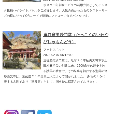
ポスター印刷サービスの活用方法としてインス
タ投稿ハイライトパネルをご紹介します。人気の高かったものをストーリー
ズの様に並べてQRコードで簡単にフォローできるパネルです。
達谷窟毘沙門堂（たっこくのいわや
びしゃもんどう）
フォトスポット
2023-02-07 06:12:00
達谷窟毘沙門堂は、延暦２０年征夷大将軍坂上
田村麻呂公の創建以来、1200余年の歴史を誇
る護国の精舎で、その祭事を執行する別當の達
谷西光寺は、翌延暦２１年奥真上人によって開かれました。 みちのくを代
表する古刹であり「達谷窟」として、国史跡に指定されております。