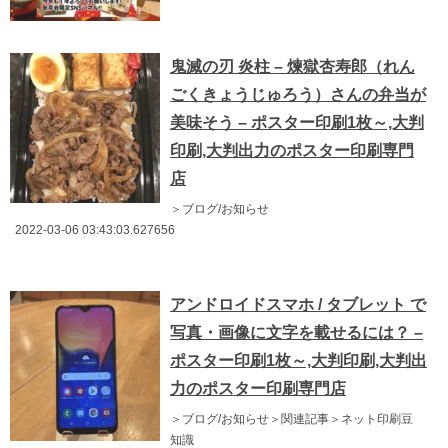
鬼滅の刃 炎柱 – 煉獄杏寿郎（れん
ごくきょうじゅろう）さんの弁当が
美味そう – ポスター印刷1枚～,大判
印刷,大判出力のポスター印刷専門
店
＞ブログ/お知らせ
2022-03-06 03:43:03.627656
アンドロイドスマホ / タブレット で
写真・画像に文字を載せるには？ –
ポスター印刷1枚～,大判印刷,大判出
力のポスター印刷専門店
＞ブログ/お知らせ＞関連記事＞ネット印刷豆
知識