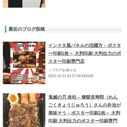
最近のブログ投稿
インスタ風パネルの活躍方 – ポスタ
ー印刷1枚～,大判印刷,大判出力のポ
スター印刷専門店
＞ブログ/お知らせ
2022-10-31 02:27:00.829245
鬼滅の刃 炎柱 – 煉獄杏寿郎（れん
ごくきょうじゅろう）さんの弁当が
美味そう – ポスター印刷1枚～,大判
印刷,大判出力のポスター印刷専門