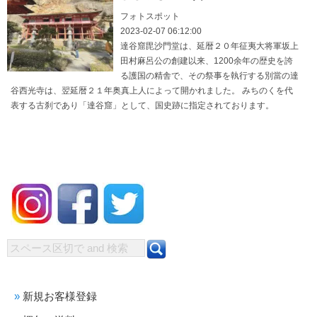
フォトスポット
2023-02-07 06:12:00
達谷窟毘沙門堂は、延暦２０年征夷大将軍坂上
田村麻呂公の創建以来、1200余年の歴史を誇
る護国の精舎で、その祭事を執行する別當の達
谷西光寺は、翌延暦２１年奥真上人によって開かれました。 みちのくを代
表する古刹であり「達谷窟」として、国史跡に指定されております。
新規お客様登録