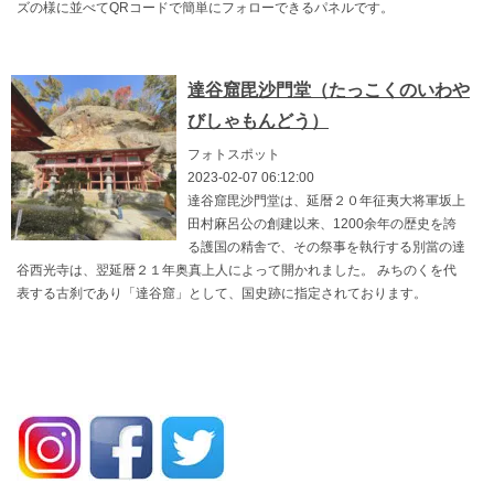
ズの様に並べてQRコードで簡単にフォローできるパネルです。
達谷窟毘沙門堂（たっこくのいわや
びしゃもんどう）
フォトスポット
2023-02-07 06:12:00
達谷窟毘沙門堂は、延暦２０年征夷大将軍坂上
田村麻呂公の創建以来、1200余年の歴史を誇
る護国の精舎で、その祭事を執行する別當の達
谷西光寺は、翌延暦２１年奥真上人によって開かれました。 みちのくを代
表する古刹であり「達谷窟」として、国史跡に指定されております。