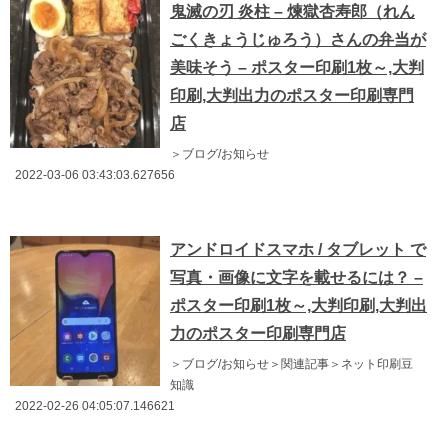
鬼滅の刃 炎柱 – 煉獄杏寿郎（れん
ごくきょうじゅろう）さんの弁当が
美味そう – ポスター印刷1枚～,大判
印刷,大判出力のポスター印刷専門
店
＞ブログ/お知らせ
2022-03-06 03:43:03.627656
アンドロイドスマホ / タブレット で
写真・画像に文字を載せるには？ –
ポスター印刷1枚～,大判印刷,大判出
力のポスター印刷専門店
＞ブログ/お知らせ＞関連記事＞ネット印刷豆
知識
2022-02-26 04:05:07.146621