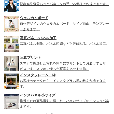
記者会見背景バックパネルをお手ごろ価格で作成できます。
ウェルカムボード
自作デザインのウェルカムボード、サイズ自由、テンプレー
トあります。
写真パネル/パネル加工
写真パネル制作、パネル印刷などと呼ばれる、パネル加工。
写真プリント
スマホで撮影した写真を簡単にプリントしてお届けするサー
ビスです。スマホで撮った写真をネット送信。
インスタフレーム・枠
お客様のデータから、インスタグラム風の枠を作成できま
す。
インスパネル小サイズ
携帯または商品撮影に適した、小さいサイズのインスタパネ
ルです。