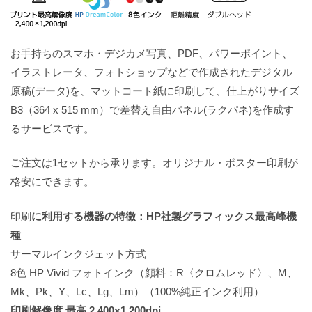
お手持ちのスマホ・デジカメ写真、PDF、パワーポイント、
イラストレータ、フォトショップなどで作成されたデジタル
原稿(データ)を、マットコート紙に印刷して、仕上がりサイズ
B3（364 x 515 mm）で差替え自由パネル(ラクパネ)を作成す
るサービスです。
ご注文は1セットから承ります。オリジナル・ポスター印刷が
格安にできます。
印刷
に利用する機器の特徴：HP社製グラフィックス最高峰機
種
サーマルインクジェット方式
8色 HP Vivid フォトインク（顔料：R〈クロムレッド〉、M、
Mk、Pk、Y、Lc、Lg、Lm）（100%純正インク利用）
印刷解像度 最高 2,400×1,200dpi