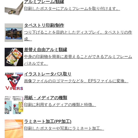
アルミフレーム/額縁
印刷したポスターにアルミフレームを取り付けます。
タペストリ印刷/制作
つり下げることを目的としたディスプレイ。タペストリの作
成。
差替え自由アルミ額縁
中身の印刷物を簡単に差替えることができるアルミフレーム
パネルです。
イラストレータパス取り
画像ファイルのロゴマークなどを、EPSファイルに変換。
用紙・メディアの種類
印刷に利用するメディアの種類と特徴。
ラミネート加工(PP加工)
印刷したポスターや写真にラミネート加工。