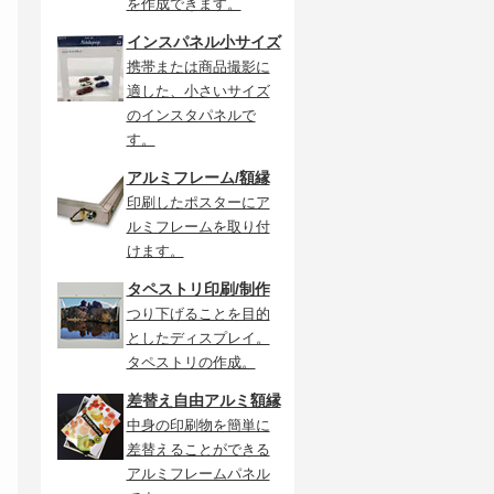
を作成できます。
インスパネル小サイズ
携帯または商品撮影に
適した、小さいサイズ
のインスタパネルで
す。
アルミフレーム/額縁
印刷したポスターにア
ルミフレームを取り付
けます。
タペストリ印刷/制作
つり下げることを目的
としたディスプレイ。
タペストリの作成。
差替え自由アルミ額縁
テ
中身の印刷物を簡単に
と
差替えることができる
アルミフレームパネル