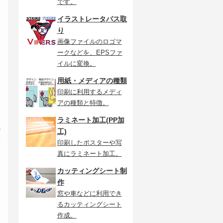
です。
イラストレータパス取
り
画像ファイルのロゴマ
ークなどを、EPSファ
イルに変換。
用紙・メディアの種類
印刷に利用するメディ
アの種類と特徴。
メ
ラミネート加工(PP加
境
工)
性
印刷したポスターや写
を
真にラミネート加工。
カッティングシート制
作
窓や車などに利用でき
るカッティングシート
作成。