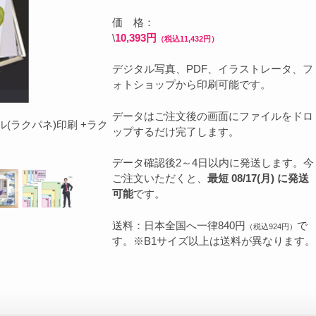
価 格：
\
10,393円
（税込11,432円）
デジタル写真、PDF、イラストレータ、フ
ォトショップから印刷可能です。
データはご注文後の画面にファイルをドロ
(ラクパネ)印刷 +ラク
ップするだけ完了します。
データ確認後2～4日以内に発送します。今
ご注文いただくと、
最短 08/17(月) に発送
可能
です。
送料：日本全国へ一律840円
で
（税込924円）
す。※B1サイズ以上は送料が異なります。