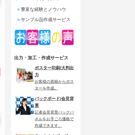
豊富な経験とノウハウ
サンプル品作成サービス
出力・加工・作成サービス
ポスター印刷/大判出
力
お客様の原稿からポス
ターを作成。
バックボード/会見背
景
記者会見背景バックパ
ネルをお手ごろ価格で
作成できます。