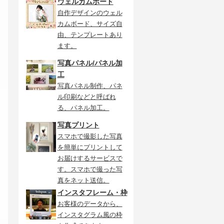
ウェルカムボード
自作デザインのウェル
カムボード、サイズ自
由、テンプレートあり
ます。
写真パネル/パネル加
工
写真パネル制作、パネ
ル印刷などと呼ばれ
る、パネル加工。
写真プリント
スマホで撮影した写真
を簡単にプリントして
お届けするサービスで
す。スマホで撮った写
真をネット送信。
インスタフレーム・枠
お客様のデータから、
インスタグラム風の枠