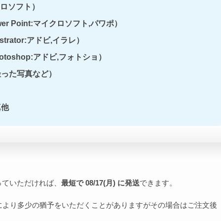
マイクロソフト）
Power Point:マイクロソフト,パワポ）
strator:アドビ,イラレ）
otoshop:アドビ,フォトショ）
撮った写真など）
真他
っていただければ、
最短で 08/17(月) に発送
できます。
により多少の猶予をいただくことがありますがその場合はご注文後
。