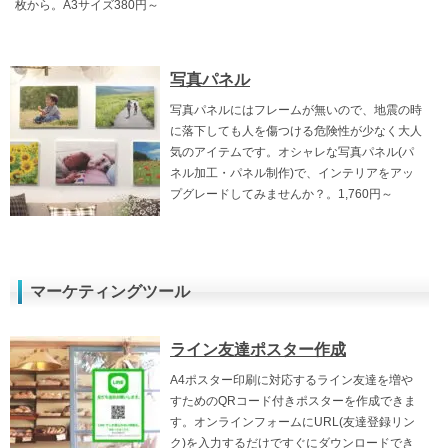
枚から。A3サイズ380円～
写真パネル
写真パネルにはフレームが無いので、地震の時
に落下しても人を傷つける危険性が少なく大人
気のアイテムです。オシャレな写真パネル(パ
ネル加工・パネル制作)で、インテリアをアッ
プグレードしてみませんか？。1,760円～
マーケティングツール
ライン友達ポスター作成
A4ポスター印刷に対応するライン友達を増や
すためのQRコード付きポスターを作成できま
す。オンラインフォームにURL(友達登録リン
ク)を入力するだけですぐにダウンロードでき