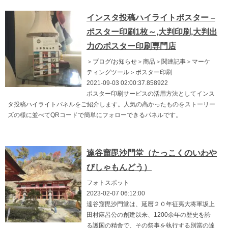
インスタ投稿ハイライトポスター –
ポスター印刷1枚～,大判印刷,大判出
力のポスター印刷専門店
＞ブログ/お知らせ＞商品＞関連記事＞マーケ
ティングツール＞ポスター印刷
2021-09-03 02:00:37.858922
ポスター印刷サービスの活用方法としてインス
タ投稿ハイライトパネルをご紹介します。人気の高かったものをストーリー
ズの様に並べてQRコードで簡単にフォローできるパネルです。
達谷窟毘沙門堂（たっこくのいわや
びしゃもんどう）
フォトスポット
2023-02-07 06:12:00
達谷窟毘沙門堂は、延暦２０年征夷大将軍坂上
田村麻呂公の創建以来、1200余年の歴史を誇
る護国の精舎で、その祭事を執行する別當の達