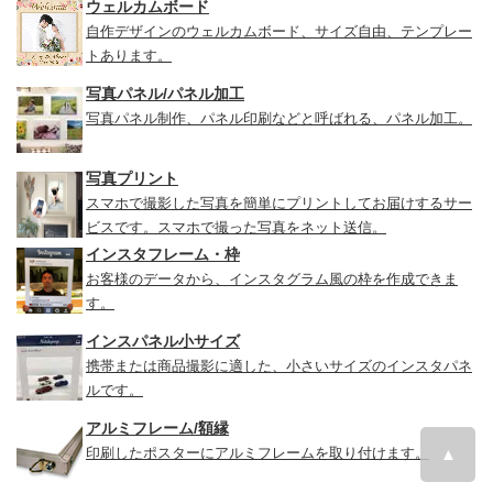
ウェルカムボード
自作デザインのウェルカムボード、サイズ自由、テンプレー
トあります。
写真パネル/パネル加工
写真パネル制作、パネル印刷などと呼ばれる、パネル加工。
写真プリント
スマホで撮影した写真を簡単にプリントしてお届けするサー
ビスです。スマホで撮った写真をネット送信。
インスタフレーム・枠
お客様のデータから、インスタグラム風の枠を作成できま
す。
インスパネル小サイズ
携帯または商品撮影に適した、小さいサイズのインスタパネ
ルです。
アルミフレーム/額縁
印刷したポスターにアルミフレームを取り付けます。
▲