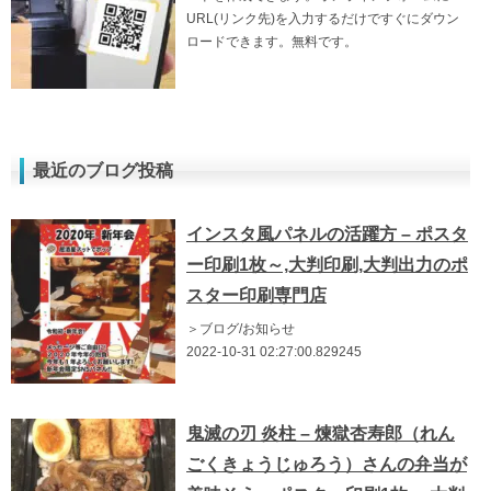
URL(リンク先)を入力するだけですぐにダウン
ロードできます。無料です。
最近のブログ投稿
インスタ風パネルの活躍方 – ポスタ
ー印刷1枚～,大判印刷,大判出力のポ
スター印刷専門店
＞ブログ/お知らせ
2022-10-31 02:27:00.829245
鬼滅の刃 炎柱 – 煉獄杏寿郎（れん
ごくきょうじゅろう）さんの弁当が