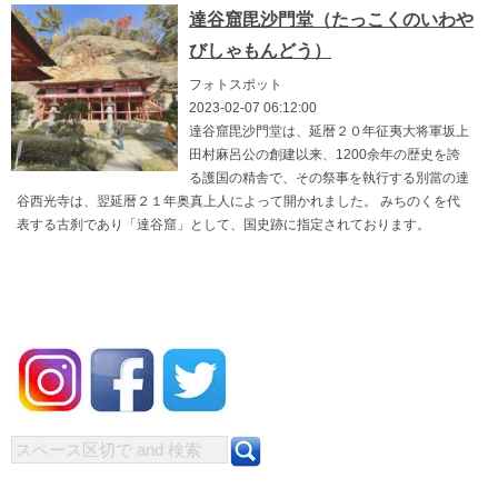
達谷窟毘沙門堂（たっこくのいわや
びしゃもんどう）
フォトスポット
2023-02-07 06:12:00
達谷窟毘沙門堂は、延暦２０年征夷大将軍坂上
田村麻呂公の創建以来、1200余年の歴史を誇
る護国の精舎で、その祭事を執行する別當の達
谷西光寺は、翌延暦２１年奥真上人によって開かれました。 みちのくを代
表する古刹であり「達谷窟」として、国史跡に指定されております。