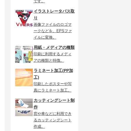
です。
イラストレータパス取
り
画像ファイルのロゴマ
ークなどを、EPSファ
イルに変換。
用紙・メディアの種類
印刷に利用するメディ
アの種類と特徴。
ラミネート加工(PP加
工)
印刷したポスターや写
真にラミネート加工。
カッティングシート制
作
窓や車などに利用でき
テ
るカッティングシート
と
作成。