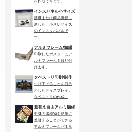
を作成できます。
インスパネル小サイズ
携帯または商品撮影に
適した、小さいサイズ
のインスタパネルで
す。
アルミフレーム/額縁
印刷したポスターにア
ルミフレームを取り付
けます。
タペストリ印刷/制作
つり下げることを目的
としたディスプレイ。
タペストリの作成。
差替え自由アルミ額縁
中身の印刷物を簡単に
差替えることができる
アルミフレームパネル