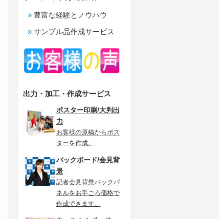
豊富な経験とノウハウ
サンプル品作成サービス
出力・加工・作成サービス
ポスター印刷/大判出
力
お客様の原稿からポス
ターを作成。
バックボード/会見背
景
記者会見背景バックパ
ネルをお手ごろ価格で
作成できます。