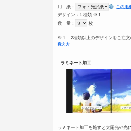
用 紙：
この用
デザイン：1 種類
※１
数 量：
枚
※１
2種類以上のデザインをご注文
数え方
ラミネート加工
ラミネート加工を施すと太陽光や光