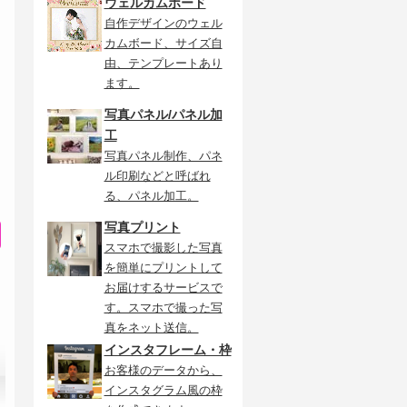
ウェルカムボード
自作デザインのウェル
カムボード、サイズ自
由、テンプレートあり
ます。
写真パネル/パネル加
工
写真パネル制作、パネ
ル印刷などと呼ばれ
る、パネル加工。
写真プリント
スマホで撮影した写真
を簡単にプリントして
お届けするサービスで
す。スマホで撮った写
真をネット送信。
インスタフレーム・枠
お客様のデータから、
インスタグラム風の枠