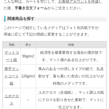
こんな時は、カートを空にして、
お客様アカウントを作成
し
た後、
手書き注文フォーム
からご注文ください。
関連商品を探す
このページで紹介しているメディアはフォト光沢紙ですが、
用途に応じて下記の用紙に変更することができます。
用紙
厚さ
特徴
マットコ
経済性を最重要視する場合の選択肢で
90g/m2
ート紙
す。マット感のある仕上がりです。
厚手マッ
厚みのあるつや消しタイプの紙で、乱反
トコート
120g/m2
射せず、落ち着いた色合いの仕上がりが
紙
特徴のメディアです。
ユポクロス（合成紙）、マット調ユポ紙
ユポクロ
--
にクロスを貼り合せた素材で、マットに
ス
仕上がります。