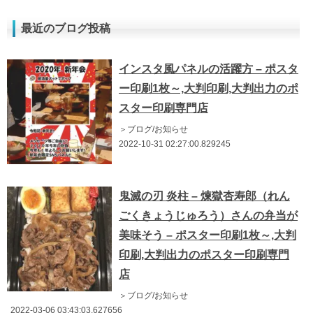
最近のブログ投稿
インスタ風パネルの活躍方 – ポスタ
ー印刷1枚～,大判印刷,大判出力のポ
スター印刷専門店
＞ブログ/お知らせ
2022-10-31 02:27:00.829245
鬼滅の刃 炎柱 – 煉獄杏寿郎（れん
ごくきょうじゅろう）さんの弁当が
美味そう – ポスター印刷1枚～,大判
印刷,大判出力のポスター印刷専門
店
＞ブログ/お知らせ
2022-03-06 03:43:03.627656