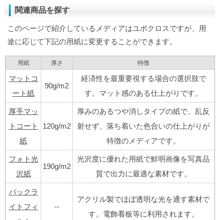
関連商品を探す
このページで紹介しているメディアはユポクロスですが、用
途に応じて下記の用紙に変更することができます。
用紙
厚さ
特徴
マットコ
経済性を最重要視する場合の選択肢で
90g/m2
ート紙
す。マット感のある仕上がりです。
厚手マッ
厚みのあるつや消しタイプの紙で、乱反
トコート
120g/m2
射せず、落ち着いた色合いの仕上がりが
紙
特徴のメディアです。
フォト光
光沢度に優れた用紙で鮮明画像を写真品
190g/m2
沢紙
質で出力に最適な素材です。
バックラ
アクリル製でほぼ透明な光を通す素材で
イトフィ
--
す。電飾看板等に利用されます。