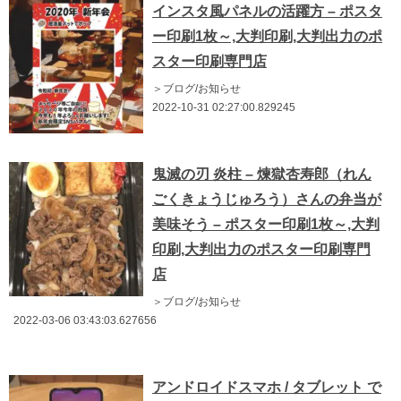
インスタ風パネルの活躍方 – ポスタ
ー印刷1枚～,大判印刷,大判出力のポ
スター印刷専門店
＞ブログ/お知らせ
2022-10-31 02:27:00.829245
鬼滅の刃 炎柱 – 煉獄杏寿郎（れん
ごくきょうじゅろう）さんの弁当が
美味そう – ポスター印刷1枚～,大判
印刷,大判出力のポスター印刷専門
店
＞ブログ/お知らせ
2022-03-06 03:43:03.627656
アンドロイドスマホ / タブレット で