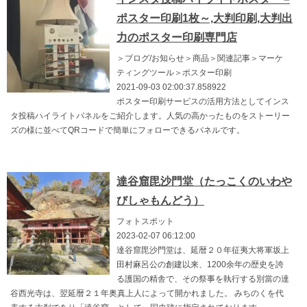
ポスター印刷1枚～,大判印刷,大判出
力のポスター印刷専門店
＞ブログ/お知らせ＞商品＞関連記事＞マーケ
ティングツール＞ポスター印刷
2021-09-03 02:00:37.858922
ポスター印刷サービスの活用方法としてインス
タ投稿ハイライトパネルをご紹介します。人気の高かったものをストーリー
ズの様に並べてQRコードで簡単にフォローできるパネルです。
達谷窟毘沙門堂（たっこくのいわや
びしゃもんどう）
フォトスポット
2023-02-07 06:12:00
達谷窟毘沙門堂は、延暦２０年征夷大将軍坂上
田村麻呂公の創建以来、1200余年の歴史を誇
る護国の精舎で、その祭事を執行する別當の達
谷西光寺は、翌延暦２１年奥真上人によって開かれました。 みちのくを代