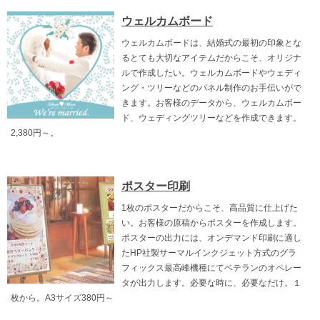
ウェルカムボード
ウェルカムボードは、結婚式の最初の印象とな
るとても大切なアイテムだからこそ、オリジナ
ルで作成したい。ウェルカムボードやウェディ
ング・ツリーなどのパネル制作のお手伝いがで
きます。お客様のデータから、ウェルカムボー
ド、ウェディングツリーなどを作成できます。
2,380円～。
ポスター印刷
1枚のポスターだからこそ、高品質に仕上げた
い。お客様の原稿からポスターを作成します。
ポスターの出力には、オンデマンド印刷に適し
たHP社製サーマルインクジェット方式のグラ
フィックス最高峰機種にてベテランのオペレー
タが出力します。必要な時に、必要なだけ。１
枚から。A3サイズ380円～