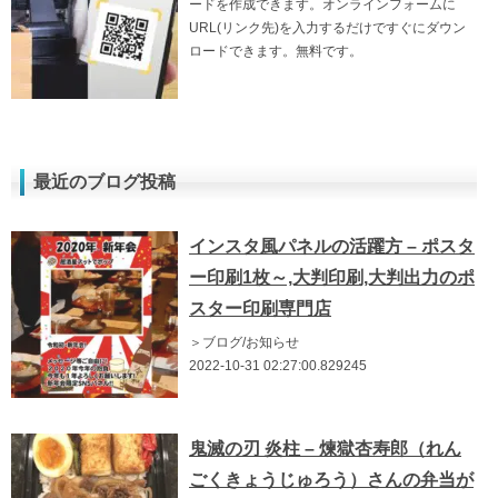
ードを作成できます。オンラインフォームに
URL(リンク先)を入力するだけですぐにダウン
ロードできます。無料です。
最近のブログ投稿
インスタ風パネルの活躍方 – ポスタ
ー印刷1枚～,大判印刷,大判出力のポ
スター印刷専門店
＞ブログ/お知らせ
2022-10-31 02:27:00.829245
鬼滅の刃 炎柱 – 煉獄杏寿郎（れん
ごくきょうじゅろう）さんの弁当が