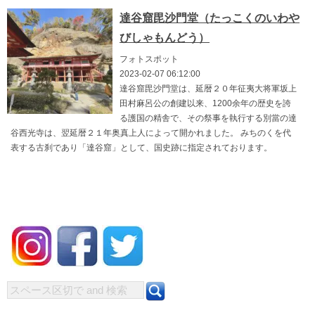
達谷窟毘沙門堂（たっこくのいわや
びしゃもんどう）
フォトスポット
2023-02-07 06:12:00
達谷窟毘沙門堂は、延暦２０年征夷大将軍坂上
田村麻呂公の創建以来、1200余年の歴史を誇
る護国の精舎で、その祭事を執行する別當の達
谷西光寺は、翌延暦２１年奥真上人によって開かれました。 みちのくを代
表する古刹であり「達谷窟」として、国史跡に指定されております。