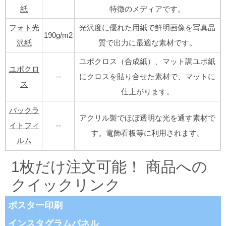
紙
特徴のメディアです。
フォト光
光沢度に優れた用紙で鮮明画像を写真品
190g/m2
沢紙
質で出力に最適な素材です。
ユポクロス（合成紙）、マット調ユポ紙
ユポクロ
--
にクロスを貼り合せた素材で、マットに
ス
仕上がります。
バックラ
アクリル製でほぼ透明な光を通す素材で
イトフィ
--
す。電飾看板等に利用されます。
ルム
1枚だけ注文可能！ 商品への
クイックリンク
ポスター印刷
インスタグラムパネル