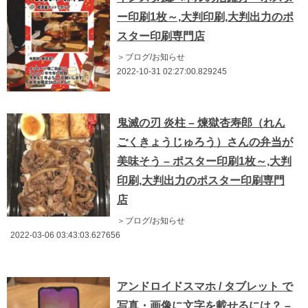
ー印刷1枚～,大判印刷,大判出力のポ
スター印刷専門店
＞ブログ/お知らせ
2022-10-31 02:27:00.829245
鬼滅の刃 炎柱 – 煉獄杏寿郎（れん
ごくきょうじゅろう）さんの弁当が
美味そう – ポスター印刷1枚～,大判
印刷,大判出力のポスター印刷専門
店
＞ブログ/お知らせ
2022-03-06 03:43:03.627656
アンドロイドスマホ / タブレット で
写真・画像に文字を載せるには？ –