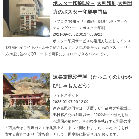
ポスター印刷1枚～,大判印刷,大判出
力のポスター印刷専門店
＞ブログ/お知らせ＞商品＞関連記事＞マーケ
ティングツール＞ポスター印刷
2021-09-03 02:00:37.858922
ポスター印刷サービスの活用方法としてインス
タ投稿ハイライトパネルをご紹介します。人気の高かったものをストーリー
ズの様に並べてQRコードで簡単にフォローできるパネルです。
達谷窟毘沙門堂（たっこくのいわや
びしゃもんどう）
フォトスポット
2023-02-07 06:12:00
達谷窟毘沙門堂は、延暦２０年征夷大将軍坂上
田村麻呂公の創建以来、1200余年の歴史を誇
る護国の精舎で、その祭事を執行する別當の達
谷西光寺は、翌延暦２１年奥真上人によって開かれました。 みちのくを代
表する古刹であり「達谷窟」として、国史跡に指定されております。