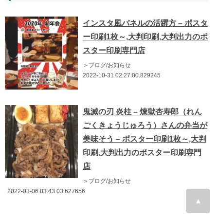
インスタ風パネルの活躍方 – ポスタ
ー印刷1枚～,大判印刷,大判出力のポ
スター印刷専門店
＞ブログ/お知らせ
2022-10-31 02:27:00.829245
鬼滅の刃 炎柱 – 煉獄杏寿郎（れん
ごくきょうじゅろう）さんの弁当が
美味そう – ポスター印刷1枚～,大判
印刷,大判出力のポスター印刷専門
店
＞ブログ/お知らせ
2022-03-06 03:43:03.627656
▲