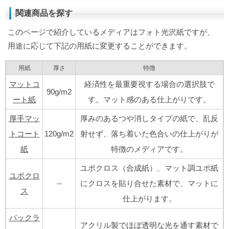
関連商品を探す
このページで紹介しているメディアはフォト光沢紙ですが、
用途に応じて下記の用紙に変更することができます。
用紙
厚さ
特徴
マットコ
経済性を最重要視する場合の選択肢で
90g/m2
ート紙
す。マット感のある仕上がりです。
厚手マッ
厚みのあるつや消しタイプの紙で、乱反
トコート
120g/m2
射せず、落ち着いた色合いの仕上がりが
紙
特徴のメディアです。
ユポクロス（合成紙）、マット調ユポ紙
ユポクロ
--
にクロスを貼り合せた素材で、マットに
ス
仕上がります。
バックラ
アクリル製でほぼ透明な光を通す素材で