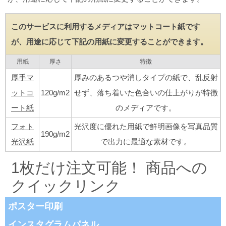
このサービスに利用するメディアはマットコート紙です
が、用途に応じて下記の用紙に変更することができます。
用紙
厚さ
特徴
厚手マ
厚みのあるつや消しタイプの紙で、乱反射
ットコ
120g/m2
せず、落ち着いた色合いの仕上がりが特徴
ート紙
のメディアです。
フォト
光沢度に優れた用紙で鮮明画像を写真品質
190g/m2
光沢紙
で出力に最適な素材です。
1枚だけ注文可能！ 商品への
クイックリンク
ポスター印刷
インスタグラムパネル