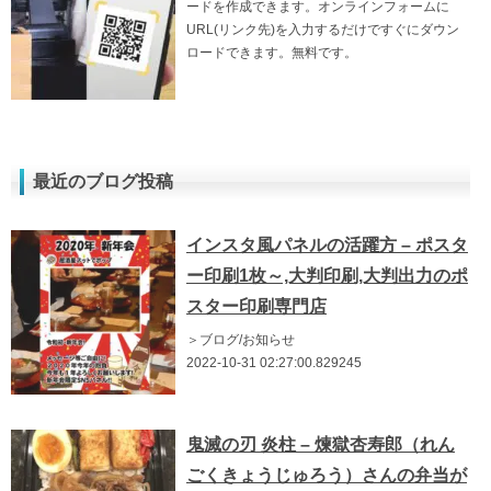
ードを作成できます。オンラインフォームに
URL(リンク先)を入力するだけですぐにダウン
ロードできます。無料です。
最近のブログ投稿
インスタ風パネルの活躍方 – ポスタ
ー印刷1枚～,大判印刷,大判出力のポ
スター印刷専門店
＞ブログ/お知らせ
2022-10-31 02:27:00.829245
鬼滅の刃 炎柱 – 煉獄杏寿郎（れん
ごくきょうじゅろう）さんの弁当が