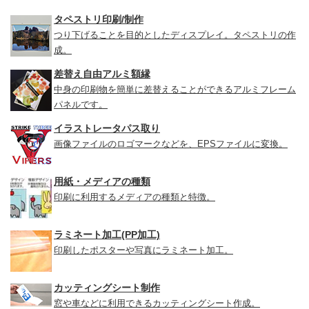
タペストリ印刷/制作
つり下げることを目的としたディスプレイ。タペストリの作
成。
差替え自由アルミ額縁
中身の印刷物を簡単に差替えることができるアルミフレーム
パネルです。
イラストレータパス取り
画像ファイルのロゴマークなどを、EPSファイルに変換。
用紙・メディアの種類
印刷に利用するメディアの種類と特徴。
ラミネート加工(PP加工)
印刷したポスターや写真にラミネート加工。
カッティングシート制作
窓や車などに利用できるカッティングシート作成。