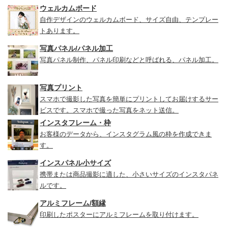
ウェルカムボード
自作デザインのウェルカムボード、サイズ自由、テンプレー
トあります。
写真パネル/パネル加工
写真パネル制作、パネル印刷などと呼ばれる、パネル加工。
写真プリント
スマホで撮影した写真を簡単にプリントしてお届けするサー
ビスです。スマホで撮った写真をネット送信。
インスタフレーム・枠
お客様のデータから、インスタグラム風の枠を作成できま
す。
インスパネル小サイズ
携帯または商品撮影に適した、小さいサイズのインスタパネ
ルです。
アルミフレーム/額縁
印刷したポスターにアルミフレームを取り付けます。