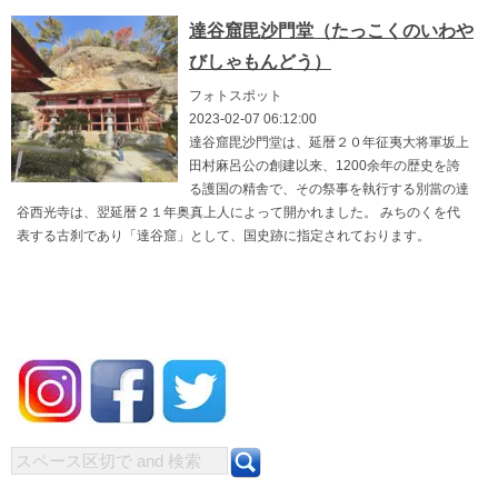
達谷窟毘沙門堂（たっこくのいわや
びしゃもんどう）
フォトスポット
2023-02-07 06:12:00
達谷窟毘沙門堂は、延暦２０年征夷大将軍坂上
田村麻呂公の創建以来、1200余年の歴史を誇
る護国の精舎で、その祭事を執行する別當の達
谷西光寺は、翌延暦２１年奥真上人によって開かれました。 みちのくを代
表する古刹であり「達谷窟」として、国史跡に指定されております。