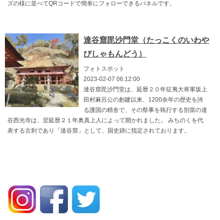
ズの様に並べてQRコードで簡単にフォローできるパネルです。
達谷窟毘沙門堂（たっこくのいわや
びしゃもんどう）
フォトスポット
2023-02-07 06:12:00
達谷窟毘沙門堂は、延暦２０年征夷大将軍坂上
田村麻呂公の創建以来、1200余年の歴史を誇
る護国の精舎で、その祭事を執行する別當の達
谷西光寺は、翌延暦２１年奥真上人によって開かれました。 みちのくを代
表する古刹であり「達谷窟」として、国史跡に指定されております。