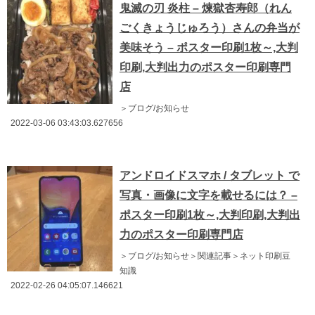
鬼滅の刃 炎柱 – 煉獄杏寿郎（れん
ごくきょうじゅろう）さんの弁当が
美味そう – ポスター印刷1枚～,大判
印刷,大判出力のポスター印刷専門
店
＞ブログ/お知らせ
2022-03-06 03:43:03.627656
アンドロイドスマホ / タブレット で
写真・画像に文字を載せるには？ –
ポスター印刷1枚～,大判印刷,大判出
力のポスター印刷専門店
＞ブログ/お知らせ＞関連記事＞ネット印刷豆
知識
2022-02-26 04:05:07.146621