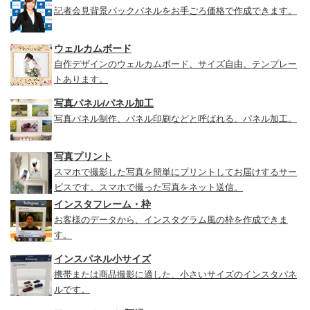
記者会見背景バックパネルをお手ごろ価格で作成できます。
ウェルカムボード
自作デザインのウェルカムボード、サイズ自由、テンプレー
トあります。
写真パネル/パネル加工
写真パネル制作、パネル印刷などと呼ばれる、パネル加工。
写真プリント
スマホで撮影した写真を簡単にプリントしてお届けするサー
ビスです。スマホで撮った写真をネット送信。
インスタフレーム・枠
お客様のデータから、インスタグラム風の枠を作成できま
す。
インスパネル小サイズ
携帯または商品撮影に適した、小さいサイズのインスタパネ
ルです。