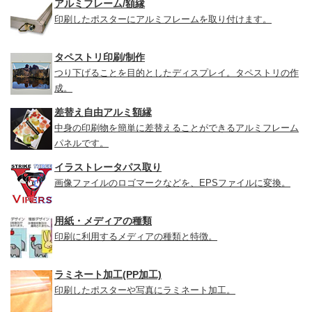
アルミフレーム/額縁
印刷したポスターにアルミフレームを取り付けます。
タペストリ印刷/制作
つり下げることを目的としたディスプレイ。タペストリの作
成。
差替え自由アルミ額縁
中身の印刷物を簡単に差替えることができるアルミフレーム
パネルです。
イラストレータパス取り
画像ファイルのロゴマークなどを、EPSファイルに変換。
用紙・メディアの種類
印刷に利用するメディアの種類と特徴。
ラミネート加工(PP加工)
印刷したポスターや写真にラミネート加工。