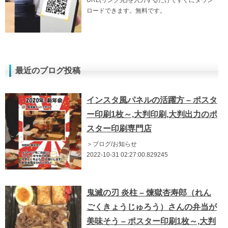
ロードできます。無料です。
最近のブログ投稿
インスタ風パネルの活躍方 – ポスタ
ー印刷1枚～,大判印刷,大判出力のポ
スター印刷専門店
＞ブログ/お知らせ
2022-10-31 02:27:00.829245
鬼滅の刃 炎柱 – 煉獄杏寿郎（れん
ごくきょうじゅろう）さんの弁当が
美味そう – ポスター印刷1枚～,大判