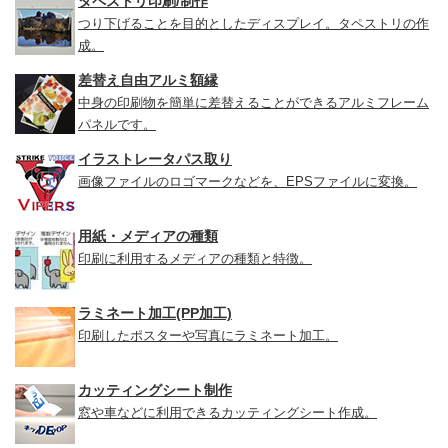
タペストリ印刷/制作
つり下げることを目的としたディスプレイ。タペストリの作
成。
差替え自由アルミ額縁
中身の印刷物を簡単に差替えることができるアルミフレーム
パネルです。
イラストレータパス取り
画像ファイルのロゴマークなどを、EPSファイルに変換。
用紙・メディアの種類
印刷に利用するメディアの種類と特徴。
ラミネート加工(PP加工)
印刷したポスターや写真にラミネート加工。
カッティングシート制作
窓や車などに利用できるカッティングシート作成。