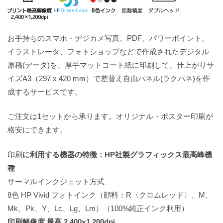
お手持ちのスマホ・デジカメ写真、PDF、パワーポイント、
イラストレータ、フォトショップなどで作成されたデジタル
原稿(データ)を、厚手マットコート紙に印刷して、仕上がりサ
イズA3（297 x 420 mm）で差替え自由パネル(ラクパネ)を作
成するサービスです。
ご注文は1セットから承ります。オリジナル・ポスター印刷が
格安にできます。
印刷
に利用する機器の特徴：HP社製グラフィックス最高峰機
種
サーマルインクジェット方式
8色 HP Vivid フォトインク（顔料：R〈クロムレッド〉、M、
Mk、Pk、Y、Lc、Lg、Lm）（100%純正インク利用）
印刷解像度 最高 2,400×1,200dpi