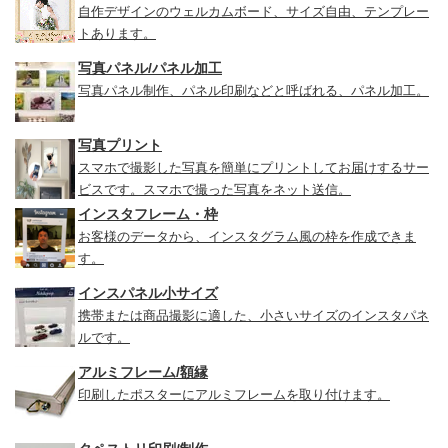
自作デザインのウェルカムボード、サイズ自由、テンプレー
トあります。
写真パネル/パネル加工
写真パネル制作、パネル印刷などと呼ばれる、パネル加工。
写真プリント
スマホで撮影した写真を簡単にプリントしてお届けするサー
ビスです。スマホで撮った写真をネット送信。
インスタフレーム・枠
お客様のデータから、インスタグラム風の枠を作成できま
す。
インスパネル小サイズ
携帯または商品撮影に適した、小さいサイズのインスタパネ
ルです。
アルミフレーム/額縁
印刷したポスターにアルミフレームを取り付けます。