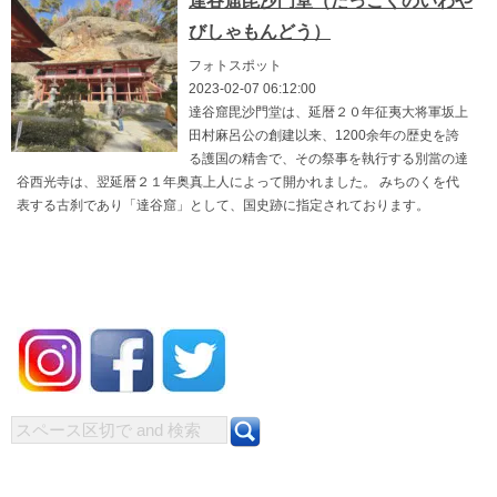
達谷窟毘沙門堂（たっこくのいわや
びしゃもんどう）
フォトスポット
2023-02-07 06:12:00
達谷窟毘沙門堂は、延暦２０年征夷大将軍坂上
田村麻呂公の創建以来、1200余年の歴史を誇
る護国の精舎で、その祭事を執行する別當の達
谷西光寺は、翌延暦２１年奥真上人によって開かれました。 みちのくを代
表する古刹であり「達谷窟」として、国史跡に指定されております。