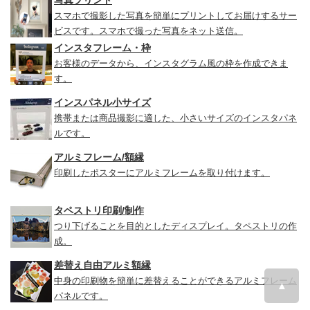
スマホで撮影した写真を簡単にプリントしてお届けするサー
ビスです。スマホで撮った写真をネット送信。
インスタフレーム・枠
お客様のデータから、インスタグラム風の枠を作成できま
す。
インスパネル小サイズ
携帯または商品撮影に適した、小さいサイズのインスタパネ
ルです。
アルミフレーム/額縁
印刷したポスターにアルミフレームを取り付けます。
タペストリ印刷/制作
つり下げることを目的としたディスプレイ。タペストリの作
成。
差替え自由アルミ額縁
中身の印刷物を簡単に差替えることができるアルミフレーム
▲
パネルです。