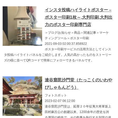
インスタ投稿ハイライトポスター –
ポスター印刷1枚～,大判印刷,大判出
力のポスター印刷専門店
＞ブログ/お知らせ＞商品＞関連記事＞マーケ
ティングツール＞ポスター印刷
2021-09-03 02:00:37.858922
ポスター印刷サービスの活用方法としてインス
タ投稿ハイライトパネルをご紹介します。人気の高かったものをストーリー
ズの様に並べてQRコードで簡単にフォローできるパネルです。
達谷窟毘沙門堂（たっこくのいわや
びしゃもんどう）
フォトスポット
2023-02-07 06:12:00
達谷窟毘沙門堂は、延暦２０年征夷大将軍坂上
田村麻呂公の創建以来、1200余年の歴史を誇
る護国の精舎で、その祭事を執行する別當の達