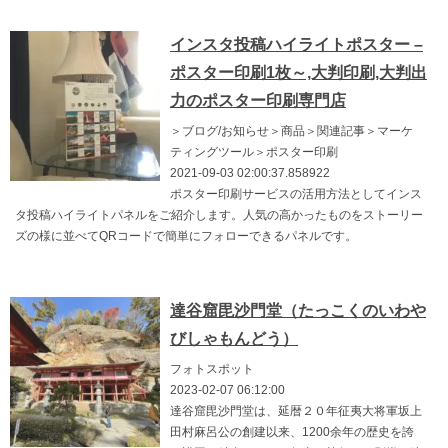
インスタ投稿ハイライトポスター –
ポスター印刷1枚～,大判印刷,大判出
力のポスター印刷専門店
＞ブログ/お知らせ＞商品＞関連記事＞マーケ
ティングツール＞ポスター印刷
2021-09-03 02:00:37.858922
ポスター印刷サービスの活用方法としてインス
タ投稿ハイライトパネルをご紹介します。人気の高かったものをストーリー
ズの様に並べてQRコードで簡単にフォローできるパネルです。
達谷窟毘沙門堂（たっこくのいわや
びしゃもんどう）
フォトスポット
2023-02-07 06:12:00
達谷窟毘沙門堂は、延暦２０年征夷大将軍坂上
田村麻呂公の創建以来、1200余年の歴史を誇