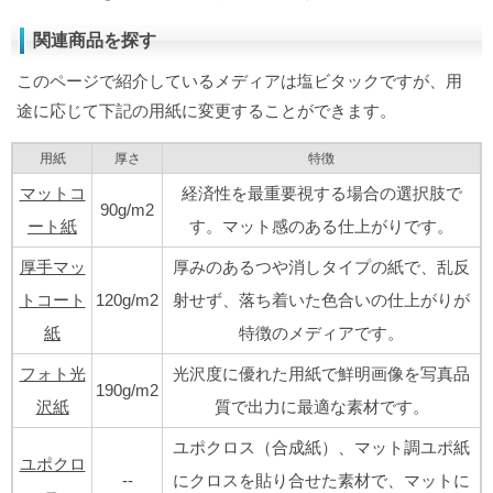
関連商品を探す
このページで紹介しているメディアは塩ビタックですが、用
途に応じて下記の用紙に変更することができます。
用紙
厚さ
特徴
マットコ
経済性を最重要視する場合の選択肢で
90g/m2
ート紙
す。マット感のある仕上がりです。
厚手マッ
厚みのあるつや消しタイプの紙で、乱反
トコート
120g/m2
射せず、落ち着いた色合いの仕上がりが
紙
特徴のメディアです。
フォト光
光沢度に優れた用紙で鮮明画像を写真品
190g/m2
沢紙
質で出力に最適な素材です。
ユポクロス（合成紙）、マット調ユポ紙
ユポクロ
--
にクロスを貼り合せた素材で、マットに