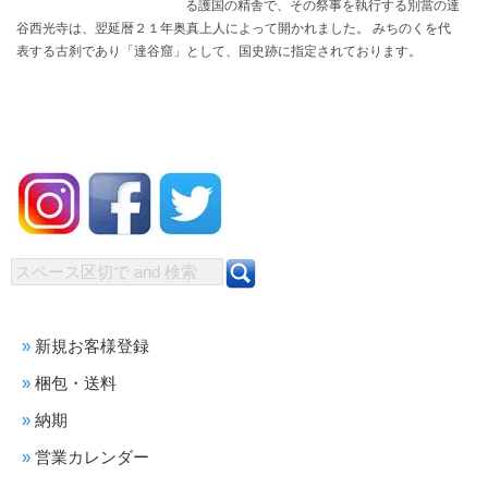
る護国の精舎で、その祭事を執行する別當の達
谷西光寺は、翌延暦２１年奥真上人によって開かれました。 みちのくを代
表する古刹であり「達谷窟」として、国史跡に指定されております。
新規お客様登録
梱包・送料
納期
営業カレンダー