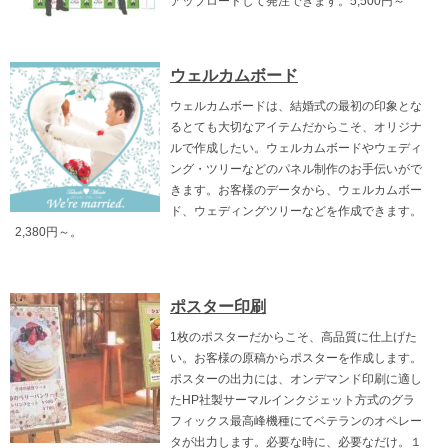
アップロードして発注できます。5,500円～
ウェルカムボード
ウェルカムボードは、結婚式の最初の印象とな
るとても大切なアイテムだからこそ、オリジナ
ルで作成したい。ウェルカムボードやウェディ
ング・ツリーなどのパネル制作のお手伝いがで
きます。お客様のデータから、ウェルカムボー
ド、ウェディングツリーなどを作成できます。
2,380円～。
ポスター印刷
1枚のポスターだからこそ、高品質に仕上げた
い。お客様の原稿からポスターを作成します。
ポスターの出力には、オンデマンド印刷に適し
たHP社製サーマルインクジェット方式のグラ
フィックス最高峰機種にてベテランのオペレー
タが出力します。必要な時に、必要なだけ。１