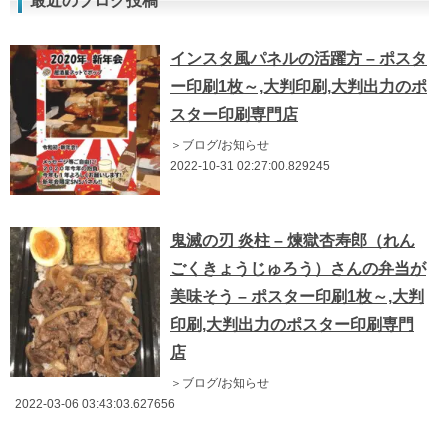
最近のブログ投稿
インスタ風パネルの活躍方 – ポスタ
ー印刷1枚～,大判印刷,大判出力のポ
スター印刷専門店
＞ブログ/お知らせ
2022-10-31 02:27:00.829245
鬼滅の刃 炎柱 – 煉獄杏寿郎（れん
ごくきょうじゅろう）さんの弁当が
美味そう – ポスター印刷1枚～,大判
印刷,大判出力のポスター印刷専門
店
＞ブログ/お知らせ
2022-03-06 03:43:03.627656