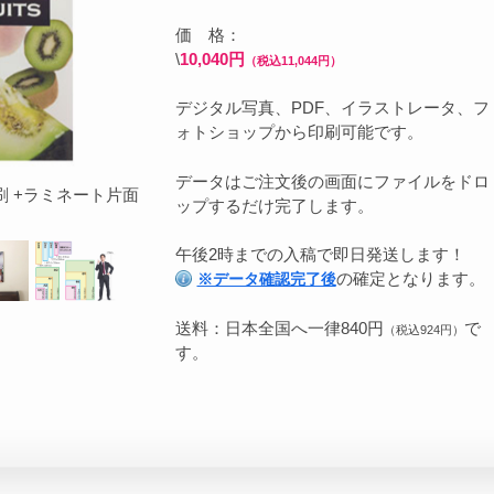
価 格：
\
10,040円
（税込11,044円）
デジタル写真、PDF、イラストレータ、フ
ォトショップから印刷可能です。
データはご注文後の画面にファイルをドロ
刷 +ラミネート片面
ップするだけ完了します。
午後2時までの入稿で即日発送します！
の確定となります。
※データ確認完了後
送料：日本全国へ一律840円
で
（税込924円）
す。