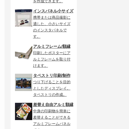
を作成できます。
インスパネル小サイズ
携帯または商品撮影に
適した、小さいサイズ
のインスタパネルで
す。
アルミフレーム/額縁
印刷したポスターにア
ルミフレームを取り付
けます。
タペストリ印刷/制作
つり下げることを目的
としたディスプレイ。
タペストリの作成。
差替え自由アルミ額縁
中身の印刷物を簡単に
差替えることができる
アルミフレームパネル