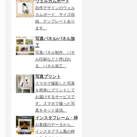
ウェルカムボード
自作デザインのウェル
カムボード、サイズ自
由、テンプレートあり
ます。
写真パネル/パネル加
工
写真パネル制作、パネ
ル印刷などと呼ばれ
る、パネル加工。
写真プリント
スマホで撮影した写真
を簡単にプリントして
お届けするサービスで
す。スマホで撮った写
真をネット送信。
インスタフレーム・枠
お客様のデータから、
インスタグラム風の枠