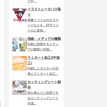
です。
イラストレータパス取
り
画像ファイルのロゴマ
ークなどを、EPSファ
イルに変換。
用紙・メディアの種類
印刷に利用するメディ
アの種類と特徴。
ラミネート加工(PP加
工)
印刷したポスターや写
真にラミネート加工。
カッティングシート制
作
窓や車などに利用でき
るカッティングシート
作成。