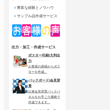
豊富な経験とノウハウ
サンプル品作成サービス
出力・加工・作成サービス
ポスター印刷/大判出
力
お客様の原稿からポス
ターを作成。
バックボード/会見背
景
記者会見背景バックパ
ネルをお手ごろ価格で
作成できます。