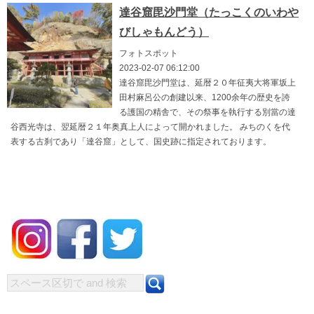
達谷窟毘沙門堂（たっこくのいわや
びしゃもんどう）
フォトスポット
2023-02-07 06:12:00
達谷窟毘沙門堂は、延暦２０年征夷大将軍坂上
田村麻呂公の創建以来、1200余年の歴史を誇
る護国の精舎で、その祭事を執行する別當の達
谷西光寺は、翌延暦２１年奥真上人によって開かれました。 みちのくを代
表する古刹であり「達谷窟」として、国史跡に指定されております。