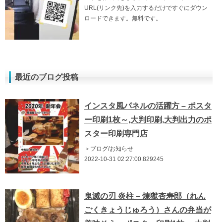
URL(リンク先)を入力するだけですぐにダウン
ロードできます。無料です。
最近のブログ投稿
インスタ風パネルの活躍方 – ポスタ
ー印刷1枚～,大判印刷,大判出力のポ
スター印刷専門店
＞ブログ/お知らせ
2022-10-31 02:27:00.829245
鬼滅の刃 炎柱 – 煉獄杏寿郎（れん
ごくきょうじゅろう）さんの弁当が