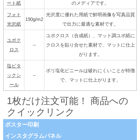
ート紙
のメディアです。
フォト
光沢度に優れた用紙で鮮明画像を写真品質
190g/m2
光沢紙
で出力に最適な素材です。
ユポクロス（合成紙）、マット調ユポ紙に
ユポク
--
クロスを貼り合せた素材で、マットに仕上
ロス
がります。
塩ビタ
ポリ塩化ビニールは破れにくいことが特徴
ックシ
--
で、マットに仕上がります。
ール
1枚だけ注文可能！ 商品への
クイックリンク
ポスター印刷
インスタグラムパネル