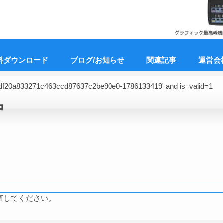
料ダウンロード
ブログ/お知らせ
関連記事
運営会
'5df20a833271c463ccd87637c2be90e0-1786133419' and is_valid=1
中
直してください。