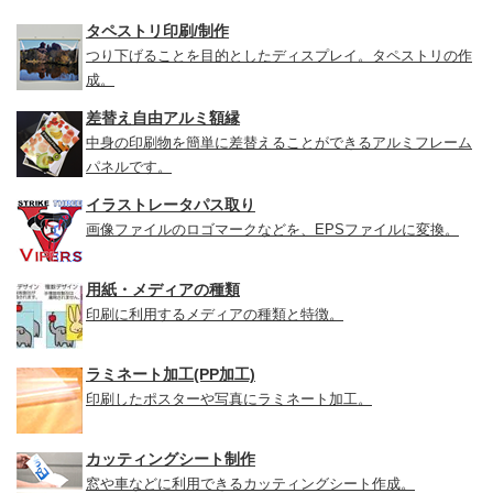
タペストリ印刷/制作
つり下げることを目的としたディスプレイ。タペストリの作
成。
差替え自由アルミ額縁
中身の印刷物を簡単に差替えることができるアルミフレーム
パネルです。
イラストレータパス取り
画像ファイルのロゴマークなどを、EPSファイルに変換。
用紙・メディアの種類
印刷に利用するメディアの種類と特徴。
ラミネート加工(PP加工)
印刷したポスターや写真にラミネート加工。
カッティングシート制作
窓や車などに利用できるカッティングシート作成。