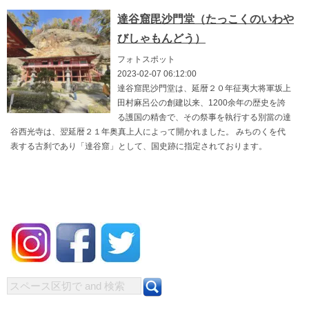
達谷窟毘沙門堂（たっこくのいわや
びしゃもんどう）
フォトスポット
2023-02-07 06:12:00
達谷窟毘沙門堂は、延暦２０年征夷大将軍坂上
田村麻呂公の創建以来、1200余年の歴史を誇
る護国の精舎で、その祭事を執行する別當の達
谷西光寺は、翌延暦２１年奥真上人によって開かれました。 みちのくを代
表する古刹であり「達谷窟」として、国史跡に指定されております。