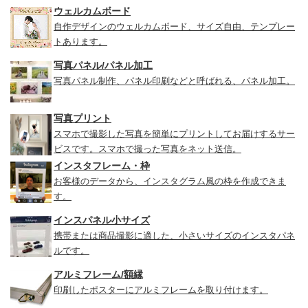
ウェルカムボード
自作デザインのウェルカムボード、サイズ自由、テンプレー
トあります。
写真パネル/パネル加工
写真パネル制作、パネル印刷などと呼ばれる、パネル加工。
写真プリント
スマホで撮影した写真を簡単にプリントしてお届けするサー
ビスです。スマホで撮った写真をネット送信。
インスタフレーム・枠
お客様のデータから、インスタグラム風の枠を作成できま
す。
インスパネル小サイズ
携帯または商品撮影に適した、小さいサイズのインスタパネ
ルです。
アルミフレーム/額縁
印刷したポスターにアルミフレームを取り付けます。