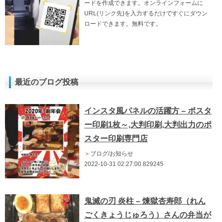
ードを作成できます。オンラインフォームに
URL(リンク先)を入力するだけですぐにダウン
ロードできます。無料です。
最近のブログ投稿
インスタ風パネルの活躍方 – ポスタ
ー印刷1枚～,大判印刷,大判出力のポ
スター印刷専門店
＞ブログ/お知らせ
2022-10-31 02:27:00.829245
鬼滅の刃 炎柱 – 煉獄杏寿郎（れん
ごくきょうじゅろう）さんの弁当が