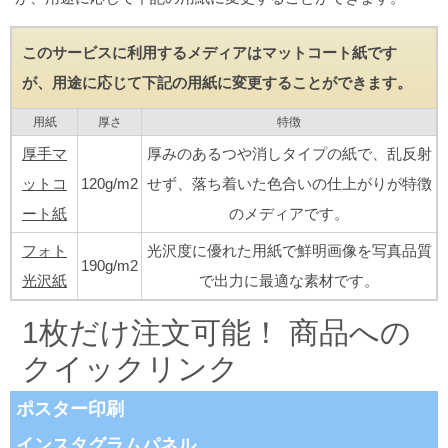
このサービスに利用するメディアはマットコート紙です
が、用途に応じて下記の用紙に変更することができます。
用紙
厚さ
特徴
厚手マ
厚みのあるつや消しタイプの紙で、乱反射
ットコ
120g/m2
せず、落ち着いた色合いの仕上がりが特徴
ート紙
のメディアです。
フォト
光沢度に優れた用紙で鮮明画像を写真品質
190g/m2
光沢紙
で出力に最適な素材です。
1枚だけ注文可能！ 商品への
クイックリンク
ポスター印刷
インスタグラムパネル