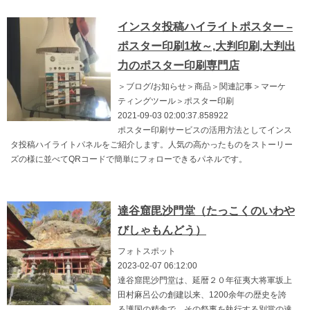
インスタ投稿ハイライトポスター –
ポスター印刷1枚～,大判印刷,大判出
力のポスター印刷専門店
＞ブログ/お知らせ＞商品＞関連記事＞マーケ
ティングツール＞ポスター印刷
2021-09-03 02:00:37.858922
ポスター印刷サービスの活用方法としてインス
タ投稿ハイライトパネルをご紹介します。人気の高かったものをストーリー
ズの様に並べてQRコードで簡単にフォローできるパネルです。
達谷窟毘沙門堂（たっこくのいわや
びしゃもんどう）
フォトスポット
2023-02-07 06:12:00
達谷窟毘沙門堂は、延暦２０年征夷大将軍坂上
田村麻呂公の創建以来、1200余年の歴史を誇
る護国の精舎で、その祭事を執行する別當の達