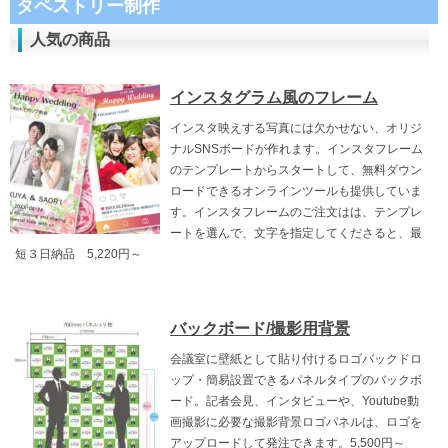
タペストリー制作
人気の商品
インスタグラム風のフレーム
インスタ映えする写真には欠かせない、オリジ
ナルSNSボードが作れます。インスタフレーム
のテンプレートからスタートして、無料ダウン
ロードできるオンラインツールも提供していま
す。インスタフレームのご注文はは、テンプレ
ートを選んで、文字を指定してくださると、最
短３日納品 5,220円～
バックボード/撮影用背景
会議室に壁紙として貼り付けるロゴバックドロ
ップ・簡易設置できるパネルタイプのバックボ
ード。記者会見、インタビューや、Youtube動
画撮影に必要な撮影背景ロゴパネルは、ロゴを
アップロードして発注できます。5,500円～