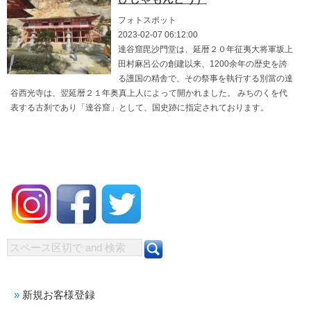
フォトスポット
2023-02-07 06:12:00
達谷窟毘沙門堂は、延暦２０年征夷大将軍坂上
田村麻呂公の創建以来、1200余年の歴史を誇
る護国の精舎で、その祭事を執行する別當の達
谷西光寺は、翌延暦２１年奥真上人によって開かれました。 みちのくを代
表する古刹であり「達谷窟」として、国史跡に指定されております。
新規お客様登録