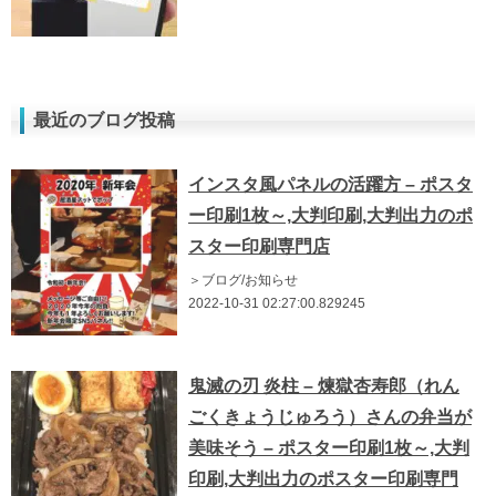
最近のブログ投稿
インスタ風パネルの活躍方 – ポスタ
ー印刷1枚～,大判印刷,大判出力のポ
スター印刷専門店
＞ブログ/お知らせ
2022-10-31 02:27:00.829245
鬼滅の刃 炎柱 – 煉獄杏寿郎（れん
ごくきょうじゅろう）さんの弁当が
美味そう – ポスター印刷1枚～,大判
印刷,大判出力のポスター印刷専門