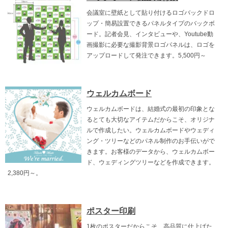
会議室に壁紙として貼り付けるロゴバックドロ
ップ・簡易設置できるパネルタイプのバックボ
ード。記者会見、インタビューや、Youtube動
画撮影に必要な撮影背景ロゴパネルは、ロゴを
アップロードして発注できます。5,500円～
ウェルカムボード
ウェルカムボードは、結婚式の最初の印象とな
るとても大切なアイテムだからこそ、オリジナ
ルで作成したい。ウェルカムボードやウェディ
ング・ツリーなどのパネル制作のお手伝いがで
きます。お客様のデータから、ウェルカムボー
ド、ウェディングツリーなどを作成できます。
2,380円～。
ポスター印刷
1枚のポスターだからこそ、高品質に仕上げた