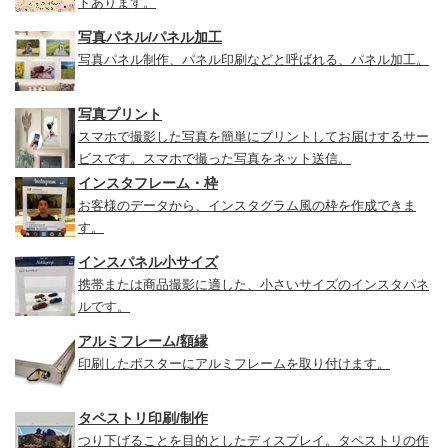
トあります。
写真パネル/パネル加工
写真パネル制作、パネル印刷などと呼ばれる、パネル加工。
写真プリント
スマホで撮影した写真を簡単にプリントしてお届けするサー
ビスです。スマホで撮った写真をネット送信。
インスタフレーム・枠
お客様のデータから、インスタグラム風の枠を作成できま
す。
インスパネル小サイズ
携帯または商品撮影に適した、小さいサイズのインスタパネ
ルです。
アルミフレーム/額縁
印刷したポスターにアルミフレームを取り付けます。
タペストリ印刷/制作
つり下げることを目的としたディスプレイ。タペストリの作