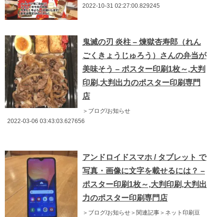
2022-10-31 02:27:00.829245
鬼滅の刃 炎柱 – 煉獄杏寿郎（れん
ごくきょうじゅろう）さんの弁当が
美味そう – ポスター印刷1枚～,大判
印刷,大判出力のポスター印刷専門
店
＞ブログ/お知らせ
2022-03-06 03:43:03.627656
アンドロイドスマホ / タブレット で
写真・画像に文字を載せるには？ –
ポスター印刷1枚～,大判印刷,大判出
力のポスター印刷専門店
＞ブログ/お知らせ＞関連記事＞ネット印刷豆