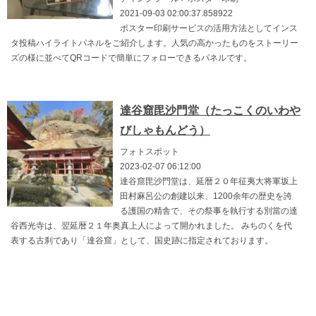
2021-09-03 02:00:37.858922
ポスター印刷サービスの活用方法としてインス
タ投稿ハイライトパネルをご紹介します。人気の高かったものをストーリー
ズの様に並べてQRコードで簡単にフォローできるパネルです。
達谷窟毘沙門堂（たっこくのいわや
びしゃもんどう）
フォトスポット
2023-02-07 06:12:00
達谷窟毘沙門堂は、延暦２０年征夷大将軍坂上
田村麻呂公の創建以来、1200余年の歴史を誇
る護国の精舎で、その祭事を執行する別當の達
谷西光寺は、翌延暦２１年奥真上人によって開かれました。 みちのくを代
表する古刹であり「達谷窟」として、国史跡に指定されております。