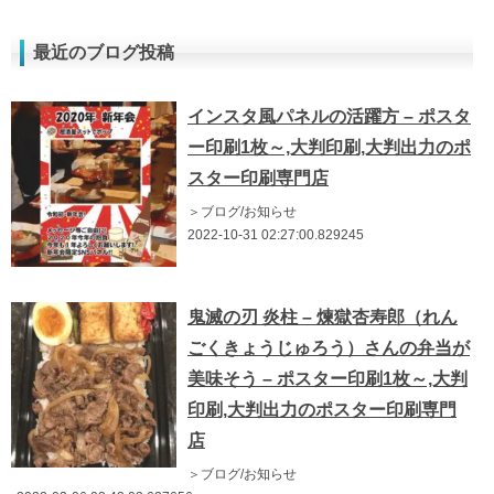
最近のブログ投稿
インスタ風パネルの活躍方 – ポスタ
ー印刷1枚～,大判印刷,大判出力のポ
スター印刷専門店
＞ブログ/お知らせ
2022-10-31 02:27:00.829245
鬼滅の刃 炎柱 – 煉獄杏寿郎（れん
ごくきょうじゅろう）さんの弁当が
美味そう – ポスター印刷1枚～,大判
印刷,大判出力のポスター印刷専門
店
＞ブログ/お知らせ