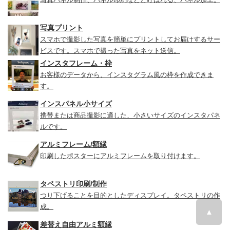
写真プリント
スマホで撮影した写真を簡単にプリントしてお届けするサー
ビスです。スマホで撮った写真をネット送信。
インスタフレーム・枠
お客様のデータから、インスタグラム風の枠を作成できま
す。
インスパネル小サイズ
携帯または商品撮影に適した、小さいサイズのインスタパネ
ルです。
アルミフレーム/額縁
印刷したポスターにアルミフレームを取り付けます。
タペストリ印刷/制作
つり下げることを目的としたディスプレイ。タペストリの作
成。
▲
差替え自由アルミ額縁