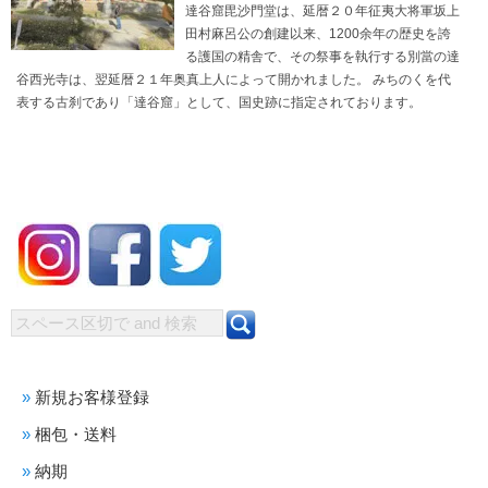
達谷窟毘沙門堂は、延暦２０年征夷大将軍坂上
田村麻呂公の創建以来、1200余年の歴史を誇
る護国の精舎で、その祭事を執行する別當の達
谷西光寺は、翌延暦２１年奥真上人によって開かれました。 みちのくを代
表する古刹であり「達谷窟」として、国史跡に指定されております。
新規お客様登録
梱包・送料
納期