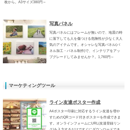
枚から。A3サイズ380円～
写真パネル
写真パネルにはフレームが無いので、地震の時
に落下しても人を傷つける危険性が少なく大人
気のアイテムです。オシャレな写真パネル(パ
ネル加工・パネル制作)で、インテリアをアッ
プグレードしてみませんか？。1,760円～
マーケティングツール
ライン友達ポスター作成
A4ポスター印刷に対応するライン友達を増や
すためのQRコード付きポスターを作成できま
す。オンラインフォームにURL(友達登録リン
ク)を入力するだけですぐにダウンロードでき