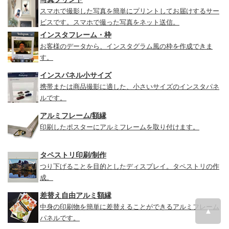
スマホで撮影した写真を簡単にプリントしてお届けするサー
ビスです。スマホで撮った写真をネット送信。
インスタフレーム・枠
お客様のデータから、インスタグラム風の枠を作成できま
す。
インスパネル小サイズ
携帯または商品撮影に適した、小さいサイズのインスタパネ
ルです。
アルミフレーム/額縁
印刷したポスターにアルミフレームを取り付けます。
タペストリ印刷/制作
つり下げることを目的としたディスプレイ。タペストリの作
成。
差替え自由アルミ額縁
中身の印刷物を簡単に差替えることができるアルミフレーム
▲
パネルです。