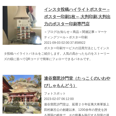
インスタ投稿ハイライトポスター –
ポスター印刷1枚～,大判印刷,大判出
力のポスター印刷専門店
＞ブログ/お知らせ＞商品＞関連記事＞マーケ
ティングツール＞ポスター印刷
2021-09-03 02:00:37.858922
ポスター印刷サービスの活用方法としてインス
タ投稿ハイライトパネルをご紹介します。人気の高かったものをストーリー
ズの様に並べてQRコードで簡単にフォローできるパネルです。
達谷窟毘沙門堂（たっこくのいわや
びしゃもんどう）
フォトスポット
2023-02-07 06:12:00
達谷窟毘沙門堂は、延暦２０年征夷大将軍坂上
田村麻呂公の創建以来、1200余年の歴史を誇
る護国の精舎で、その祭事を執行する別當の達