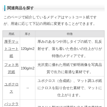
関連商品を探す
このページで紹介しているメディアはマットコート紙です
が、用途に応じて下記の用紙に変更することができます。
用紙
厚さ
特徴
厚手マッ
厚みのあるつや消しタイプの紙で、乱反
トコート
120g/m2
射せず、落ち着いた色合いの仕上がりが
紙
特徴のメディアです。
フォト光
光沢度に優れた用紙で鮮明画像を写真品
190g/m2
沢紙
質で出力に最適な素材です。
ユポクロス（合成紙）、マット調ユポ紙
ユポクロ
--
にクロスを貼り合せた素材で、マットに
ス
仕上がります。
バックラ