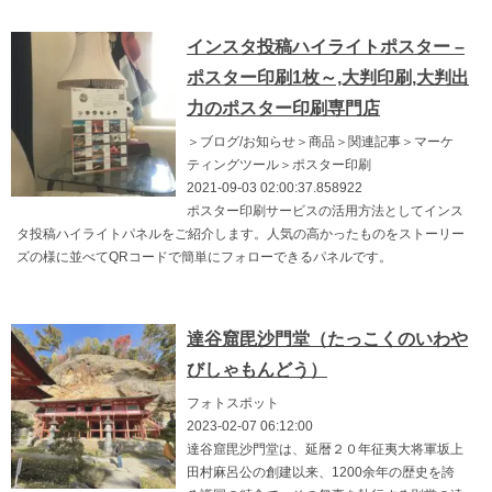
インスタ投稿ハイライトポスター –
ポスター印刷1枚～,大判印刷,大判出
力のポスター印刷専門店
＞ブログ/お知らせ＞商品＞関連記事＞マーケ
ティングツール＞ポスター印刷
2021-09-03 02:00:37.858922
ポスター印刷サービスの活用方法としてインス
タ投稿ハイライトパネルをご紹介します。人気の高かったものをストーリー
ズの様に並べてQRコードで簡単にフォローできるパネルです。
達谷窟毘沙門堂（たっこくのいわや
びしゃもんどう）
フォトスポット
2023-02-07 06:12:00
達谷窟毘沙門堂は、延暦２０年征夷大将軍坂上
田村麻呂公の創建以来、1200余年の歴史を誇