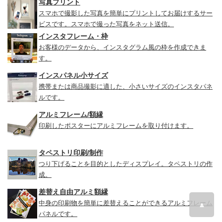
写真プリント
スマホで撮影した写真を簡単にプリントしてお届けするサー
ビスです。スマホで撮った写真をネット送信。
インスタフレーム・枠
お客様のデータから、インスタグラム風の枠を作成できま
す。
インスパネル小サイズ
携帯または商品撮影に適した、小さいサイズのインスタパネ
ルです。
アルミフレーム/額縁
印刷したポスターにアルミフレームを取り付けます。
タペストリ印刷/制作
つり下げることを目的としたディスプレイ。タペストリの作
成。
差替え自由アルミ額縁
中身の印刷物を簡単に差替えることができるアルミフレーム
▲
パネルです。