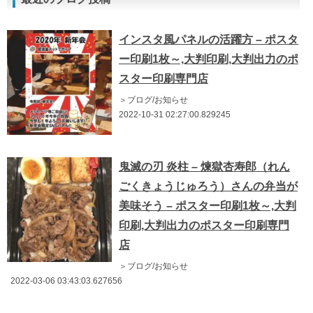
インスタ風パネルの活躍方 – ポスタ
ー印刷1枚～,大判印刷,大判出力のポ
スター印刷専門店
＞ブログ/お知らせ
2022-10-31 02:27:00.829245
鬼滅の刃 炎柱 – 煉獄杏寿郎（れん
ごくきょうじゅろう）さんの弁当が
美味そう – ポスター印刷1枚～,大判
印刷,大判出力のポスター印刷専門
店
＞ブログ/お知らせ
2022-03-06 03:43:03.627656