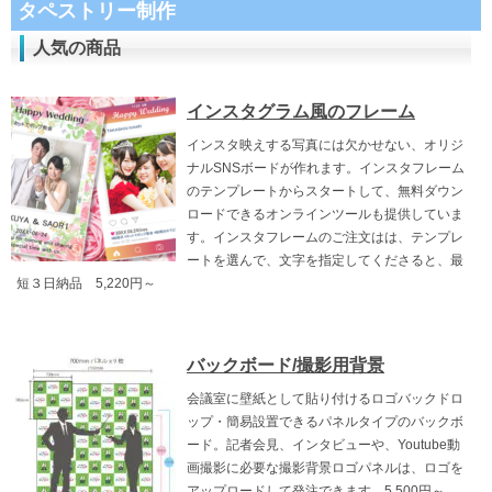
タペストリー制作
人気の商品
インスタグラム風のフレーム
インスタ映えする写真には欠かせない、オリジ
ナルSNSボードが作れます。インスタフレーム
のテンプレートからスタートして、無料ダウン
ロードできるオンラインツールも提供していま
す。インスタフレームのご注文はは、テンプレ
ートを選んで、文字を指定してくださると、最
短３日納品 5,220円～
バックボード/撮影用背景
会議室に壁紙として貼り付けるロゴバックドロ
ップ・簡易設置できるパネルタイプのバックボ
ード。記者会見、インタビューや、Youtube動
画撮影に必要な撮影背景ロゴパネルは、ロゴを
アップロードして発注できます。5,500円～