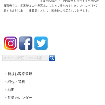
る護国の精舎で、その祭事を執行する別當の達
谷西光寺は、翌延暦２１年奥真上人によって開かれました。 みちのくを代
表する古刹であり「達谷窟」として、国史跡に指定されております。
新規お客様登録
梱包・送料
納期
営業カレンダー