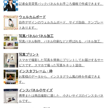
記者会見背景バックパネルをお手ごろ価格で作成できます。
ウェルカムボード
自作デザインのウェルカムボード、サイズ自由、テンプレー
トあります。
写真パネル/パネル加工
写真パネル制作、パネル印刷などと呼ばれる、パネル加工。
写真プリント
スマホで撮影した写真を簡単にプリントしてお届けするサー
ビスです。スマホで撮った写真をネット送信。
インスタフレーム・枠
お客様のデータから、インスタグラム風の枠を作成できま
す。
インスパネル小サイズ
携帯または商品撮影に適した、小さいサイズのインスタパネ
ルです。