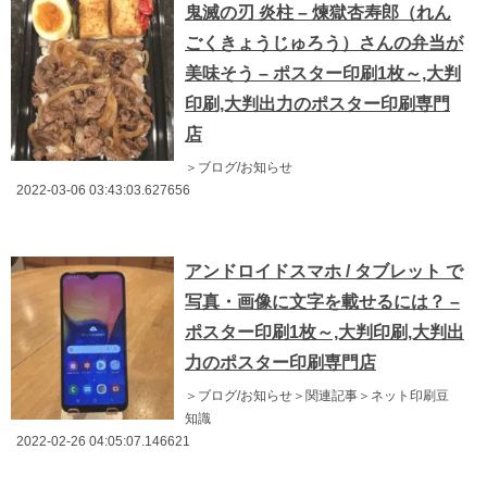
鬼滅の刃 炎柱 – 煉獄杏寿郎（れん
ごくきょうじゅろう）さんの弁当が
美味そう – ポスター印刷1枚～,大判
印刷,大判出力のポスター印刷専門
店
＞ブログ/お知らせ
2022-03-06 03:43:03.627656
アンドロイドスマホ / タブレット で
写真・画像に文字を載せるには？ –
ポスター印刷1枚～,大判印刷,大判出
力のポスター印刷専門店
＞ブログ/お知らせ＞関連記事＞ネット印刷豆
知識
2022-02-26 04:05:07.146621