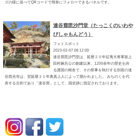
ズの様に並べてQRコードで簡単にフォローできるパネルです。
達谷窟毘沙門堂（たっこくのいわや
びしゃもんどう）
フォトスポット
2023-02-07 06:12:00
達谷窟毘沙門堂は、延暦２０年征夷大将軍坂上
田村麻呂公の創建以来、1200余年の歴史を誇
る護国の精舎で、その祭事を執行する別當の達
谷西光寺は、翌延暦２１年奥真上人によって開かれました。 みちのくを代
表する古刹であり「達谷窟」として、国史跡に指定されております。