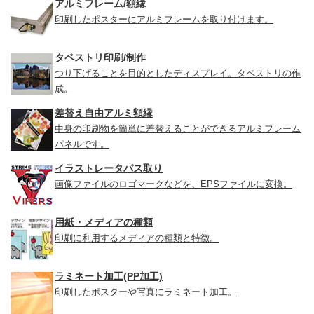
アルミフレーム/額縁
印刷したポスターにアルミフレームを取り付けます。
タペストリ印刷/制作
つり下げることを目的としたディスプレイ。タペストリの作
成。
差替え自由アルミ額縁
中身の印刷物を簡単に差替えることができるアルミフレーム
パネルです。
イラストレータパス取り
画像ファイルのロゴマークなどを、EPSファイルに変換。
用紙・メディアの種類
印刷に利用するメディアの種類と特徴。
ラミネート加工(PP加工)
印刷したポスターや写真にラミネート加工。