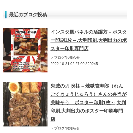
最近のブログ投稿
インスタ風パネルの活躍方 – ポスタ
ー印刷1枚～,大判印刷,大判出力のポ
スター印刷専門店
＞ブログ/お知らせ
2022-10-31 02:27:00.829245
鬼滅の刃 炎柱 – 煉獄杏寿郎（れん
ごくきょうじゅろう）さんの弁当が
美味そう – ポスター印刷1枚～,大判
印刷,大判出力のポスター印刷専門
店
＞ブログ/お知らせ