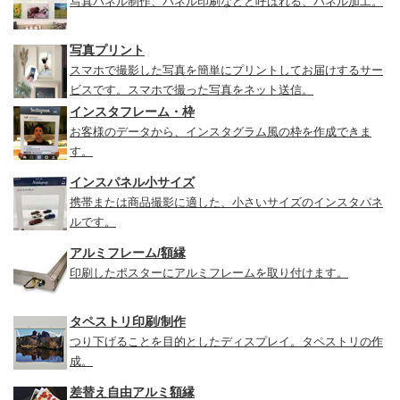
写真パネル制作、パネル印刷などと呼ばれる、パネル加工。
写真プリント
スマホで撮影した写真を簡単にプリントしてお届けするサー
ビスです。スマホで撮った写真をネット送信。
インスタフレーム・枠
お客様のデータから、インスタグラム風の枠を作成できま
す。
インスパネル小サイズ
携帯または商品撮影に適した、小さいサイズのインスタパネ
ルです。
アルミフレーム/額縁
印刷したポスターにアルミフレームを取り付けます。
タペストリ印刷/制作
つり下げることを目的としたディスプレイ。タペストリの作
成。
差替え自由アルミ額縁