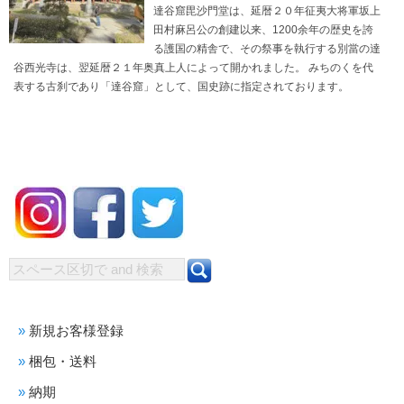
達谷窟毘沙門堂は、延暦２０年征夷大将軍坂上
田村麻呂公の創建以来、1200余年の歴史を誇
る護国の精舎で、その祭事を執行する別當の達
谷西光寺は、翌延暦２１年奥真上人によって開かれました。 みちのくを代
表する古刹であり「達谷窟」として、国史跡に指定されております。
新規お客様登録
梱包・送料
納期