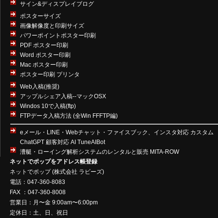
サイン&ディスプレイブログ
ポスターサイズ
画像解像度と印刷サイズ
パワーポイントポスター印刷
PDF ポスター印刷
Word ポスター印刷
Mac ポスター印刷
ポスター印刷 プリンタ
Web入稿(推奨)
アップルシェア入稿--マックOSX
Windos 10で入稿(ftp)
FTPデータ入稿方法 (全Win FFFTP編)
eメール・LINE・Webチャット・ファイスブック、インスタ対応 カスタム
ChatGPT 顧客対応 AI TuneAIBot
漕艇・ローイング解析システムのレンタルと販売 MITA-ROW
ネットでポップをアドレス帳登録
ネットでポップ
(
株式会社 ラビーズ
)
電話：047-360-8083
FAX ：047-360-8008
営業日：月〜金 9:00am〜6:00pm
定休日：土、日、祝日