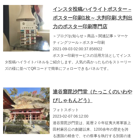
インスタ投稿ハイライトポスター –
ポスター印刷1枚～,大判印刷,大判出
力のポスター印刷専門店
＞ブログ/お知らせ＞商品＞関連記事＞マーケ
ティングツール＞ポスター印刷
2021-09-03 02:00:37.858922
ポスター印刷サービスの活用方法としてインス
タ投稿ハイライトパネルをご紹介します。人気の高かったものをストーリー
ズの様に並べてQRコードで簡単にフォローできるパネルです。
達谷窟毘沙門堂（たっこくのいわや
びしゃもんどう）
フォトスポット
2023-02-07 06:12:00
達谷窟毘沙門堂は、延暦２０年征夷大将軍坂上
田村麻呂公の創建以来、1200余年の歴史を誇
る護国の精舎で、その祭事を執行する別當の達