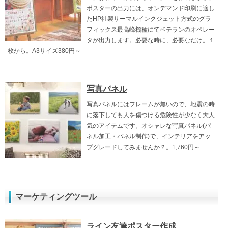
ポスターの出力には、オンデマンド印刷に適し
たHP社製サーマルインクジェット方式のグラ
フィックス最高峰機種にてベテランのオペレー
タが出力します。必要な時に、必要なだけ。１
枚から。A3サイズ380円～
写真パネル
写真パネルにはフレームが無いので、地震の時
に落下しても人を傷つける危険性が少なく大人
気のアイテムです。オシャレな写真パネル(パ
ネル加工・パネル制作)で、インテリアをアッ
プグレードしてみませんか？。1,760円～
マーケティングツール
ライン友達ポスター作成