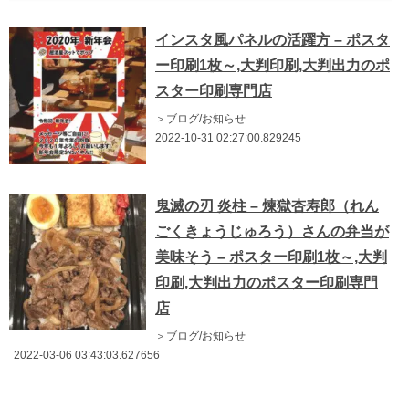
インスタ風パネルの活躍方 – ポスタ
ー印刷1枚～,大判印刷,大判出力のポ
スター印刷専門店
＞ブログ/お知らせ
2022-10-31 02:27:00.829245
鬼滅の刃 炎柱 – 煉獄杏寿郎（れん
ごくきょうじゅろう）さんの弁当が
美味そう – ポスター印刷1枚～,大判
印刷,大判出力のポスター印刷専門
店
＞ブログ/お知らせ
2022-03-06 03:43:03.627656