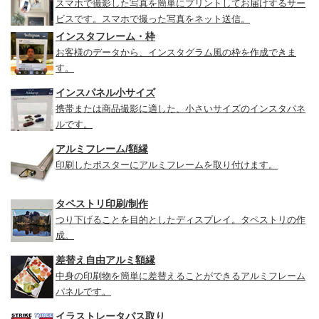
スマホで撮影した写真を簡単にプリントしてお届けするサー
ビスです。スマホで撮った写真をネット送信。
インスタフレーム・枠
お客様のデータから、インスタグラム風の枠を作成できま
す。
インスパネル小サイズ
携帯または商品撮影に適した、小さいサイズのインスタパネ
ルです。
アルミフレーム/額縁
印刷したポスターにアルミフレームを取り付けます。
タペストリ印刷/制作
つり下げることを目的としたディスプレイ。タペストリの作
成。
差替え自由アルミ額縁
中身の印刷物を簡単に差替えることができるアルミフレーム
パネルです。
イラストレータパス取り