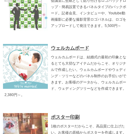
会議室に壁紙として貼り付けるロゴバックドロ
ップ・簡易設置できるパネルタイプのバックボ
ード。記者会見、インタビューや、Youtube動
画撮影に必要な撮影背景ロゴパネルは、ロゴを
アップロードして発注できます。5,500円～
ウェルカムボード
ウェルカムボードは、結婚式の最初の印象とな
るとても大切なアイテムだからこそ、オリジナ
ルで作成したい。ウェルカムボードやウェディ
ング・ツリーなどのパネル制作のお手伝いがで
きます。お客様のデータから、ウェルカムボー
ド、ウェディングツリーなどを作成できます。
2,380円～。
ポスター印刷
1枚のポスターだからこそ、高品質に仕上げた
い。お客様の原稿からポスターを作成します。