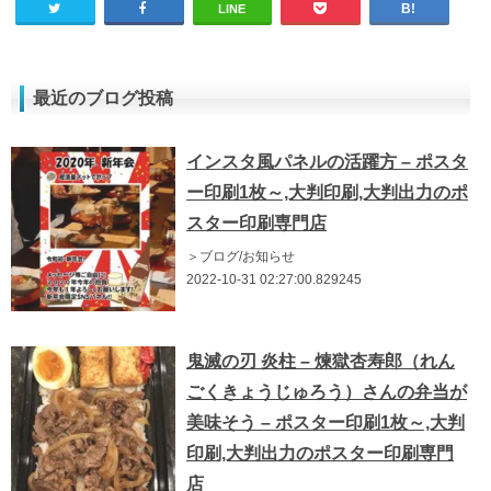
LINE
最近のブログ投稿
インスタ風パネルの活躍方 – ポスタ
ー印刷1枚～,大判印刷,大判出力のポ
スター印刷専門店
＞ブログ/お知らせ
2022-10-31 02:27:00.829245
鬼滅の刃 炎柱 – 煉獄杏寿郎（れん
ごくきょうじゅろう）さんの弁当が
美味そう – ポスター印刷1枚～,大判
印刷,大判出力のポスター印刷専門
店