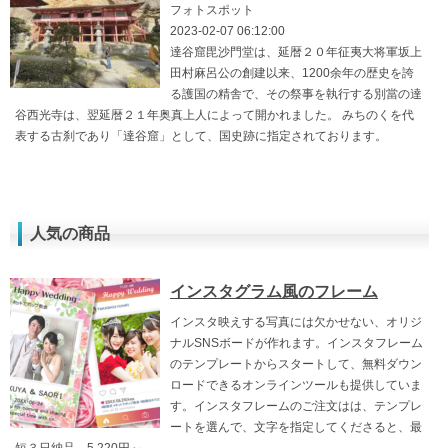
フォトスポット
2023-02-07 06:12:00
達谷窟毘沙門堂は、延暦２０年征夷大将軍坂上
田村麻呂公の創建以来、1200余年の歴史を誇
る護国の精舎で、その祭事を執行する別當の達
谷西光寺は、翌延暦２１年奥真上人によって開かれました。 みちのくを代
表する古刹であり「達谷窟」として、国史跡に指定されております。
人気の商品
インスタグラム風のフレーム
インスタ映えする写真には欠かせない、オリジ
ナルSNSボードが作れます。インスタフレーム
のテンプレートからスタートして、無料ダウン
ロードできるオンラインツールも提供していま
す。インスタフレームのご注文はは、テンプレ
ートを選んで、文字を指定してくださると、最