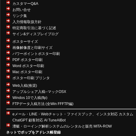
カスタマーQ&A
お問い合せ
リンク集
入力情報取扱方針
特定商取引法に基づく記述
サイン&ディスプレイブログ
ポスターサイズ
画像解像度と印刷サイズ
パワーポイントポスター印刷
PDF ポスター印刷
Word ポスター印刷
Mac ポスター印刷
ポスター印刷 プリンタ
Web入稿(推奨)
アップルシェア入稿--マックOSX
Windos 10で入稿(ftp)
FTPデータ入稿方法 (全Win FFFTP編)
eメール・LINE・Webチャット・ファイスブック、インスタ対応 カスタム
ChatGPT 顧客対応 AI TuneAIBot
漕艇・ローイング解析システムのレンタルと販売 MITA-ROW
ネットでポップをアドレス帳登録