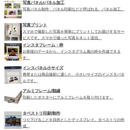
写真パネル/パネル加工
写真パネル制作、パネル印刷などと呼ばれる、パネル加工。
写真プリント
スマホで撮影した写真を簡単にプリントしてお届けするサー
ビスです。スマホで撮った写真をネット送信。
インスタフレーム・枠
お客様のデータから、インスタグラム風の枠を作成できま
す。
インスパネル小サイズ
携帯または商品撮影に適した、小さいサイズのインスタパネ
ルです。
アルミフレーム/額縁
印刷したポスターにアルミフレームを取り付けます。
タペストリ印刷/制作
つり下げることを目的としたディスプレイ。タペストリの作
成。