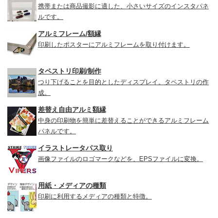
携帯または商品撮影に適した、小さいサイズのインスタパネ
ルです。
アルミフレーム/額縁
印刷したポスターにアルミフレームを取り付けます。
タペストリ印刷/制作
つり下げることを目的としたディスプレイ。タペストリの作
成。
差替え自由アルミ額縁
中身の印刷物を簡単に差替えることができるアルミフレーム
パネルです。
イラストレータパス取り
画像ファイルのロゴマークなどを、EPSファイルに変換。
用紙・メディアの種類
印刷に利用するメディアの種類と特徴。