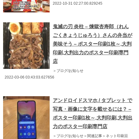
2022-10-31 02:27:00.829245
鬼滅の刃 炎柱 – 煉獄杏寿郎（れん
ごくきょうじゅろう）さんの弁当が
美味そう – ポスター印刷1枚～,大判
印刷,大判出力のポスター印刷専門
店
＞ブログ/お知らせ
2022-03-06 03:43:03.627656
アンドロイドスマホ / タブレット で
写真・画像に文字を載せるには？ –
ポスター印刷1枚～,大判印刷,大判出
力のポスター印刷専門店
＞ブログ/お知らせ＞関連記事＞ネット印刷豆