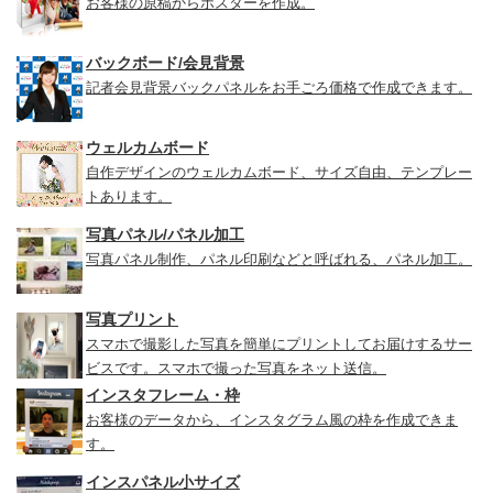
お客様の原稿からポスターを作成。
バックボード/会見背景
記者会見背景バックパネルをお手ごろ価格で作成できます。
ウェルカムボード
自作デザインのウェルカムボード、サイズ自由、テンプレー
トあります。
写真パネル/パネル加工
写真パネル制作、パネル印刷などと呼ばれる、パネル加工。
写真プリント
スマホで撮影した写真を簡単にプリントしてお届けするサー
ビスです。スマホで撮った写真をネット送信。
インスタフレーム・枠
お客様のデータから、インスタグラム風の枠を作成できま
す。
インスパネル小サイズ