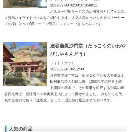
2021-09-03 02:00:37.858922
ポスター印刷サービスの活用方法としてインス
タ投稿ハイライトパネルをご紹介します。人気の高かったものをストーリー
ズの様に並べてQRコードで簡単にフォローできるパネルです。
達谷窟毘沙門堂（たっこくのいわや
びしゃもんどう）
フォトスポット
2023-02-07 06:12:00
達谷窟毘沙門堂は、延暦２０年征夷大将軍坂上
田村麻呂公の創建以来、1200余年の歴史を誇
る護国の精舎で、その祭事を執行する別當の達
谷西光寺は、翌延暦２１年奥真上人によって開かれました。 みちのくを代
表する古刹であり「達谷窟」として、国史跡に指定されております。
人気の商品