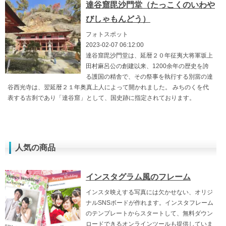
達谷窟毘沙門堂（たっこくのいわや
びしゃもんどう）
フォトスポット
2023-02-07 06:12:00
達谷窟毘沙門堂は、延暦２０年征夷大将軍坂上
田村麻呂公の創建以来、1200余年の歴史を誇
る護国の精舎で、その祭事を執行する別當の達
谷西光寺は、翌延暦２１年奥真上人によって開かれました。 みちのくを代
表する古刹であり「達谷窟」として、国史跡に指定されております。
人気の商品
インスタグラム風のフレーム
インスタ映えする写真には欠かせない、オリジ
ナルSNSボードが作れます。インスタフレーム
のテンプレートからスタートして、無料ダウン
ロードできるオンラインツールも提供していま