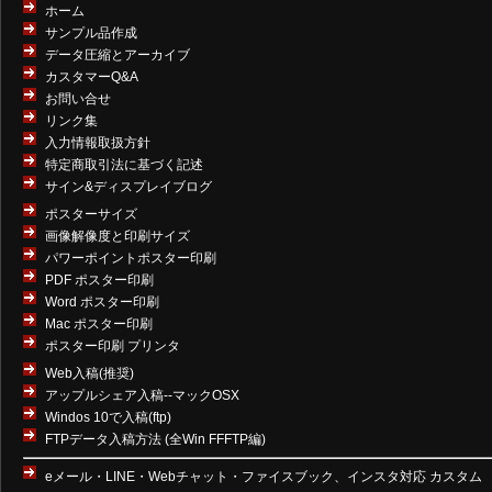
ホーム
サンプル品作成
データ圧縮とアーカイブ
カスタマーQ&A
お問い合せ
リンク集
入力情報取扱方針
特定商取引法に基づく記述
サイン&ディスプレイブログ
ポスターサイズ
画像解像度と印刷サイズ
パワーポイントポスター印刷
PDF ポスター印刷
Word ポスター印刷
Mac ポスター印刷
ポスター印刷 プリンタ
Web入稿(推奨)
アップルシェア入稿--マックOSX
Windos 10で入稿(ftp)
FTPデータ入稿方法 (全Win FFFTP編)
eメール・LINE・Webチャット・ファイスブック、インスタ対応 カスタム