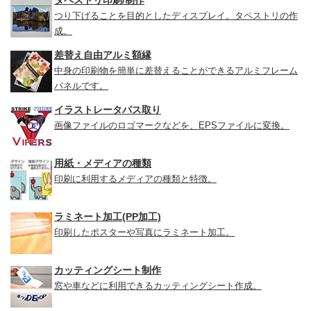
タペストリ印刷/制作
つり下げることを目的としたディスプレイ。タペストリの作
成。
差替え自由アルミ額縁
中身の印刷物を簡単に差替えることができるアルミフレーム
パネルです。
イラストレータパス取り
画像ファイルのロゴマークなどを、EPSファイルに変換。
用紙・メディアの種類
印刷に利用するメディアの種類と特徴。
ラミネート加工(PP加工)
印刷したポスターや写真にラミネート加工。
カッティングシート制作
窓や車などに利用できるカッティングシート作成。