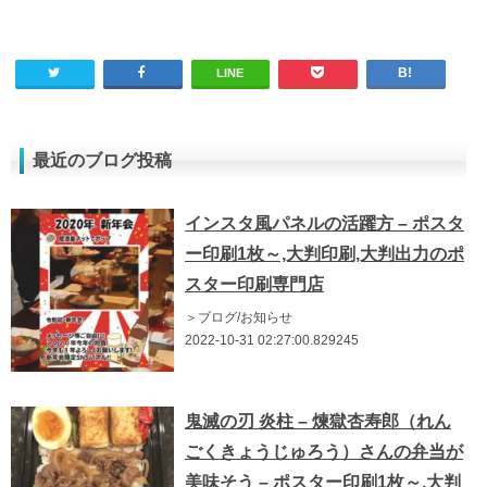
LINE
最近のブログ投稿
インスタ風パネルの活躍方 – ポスタ
ー印刷1枚～,大判印刷,大判出力のポ
スター印刷専門店
＞ブログ/お知らせ
2022-10-31 02:27:00.829245
鬼滅の刃 炎柱 – 煉獄杏寿郎（れん
ごくきょうじゅろう）さんの弁当が
美味そう – ポスター印刷1枚～,大判