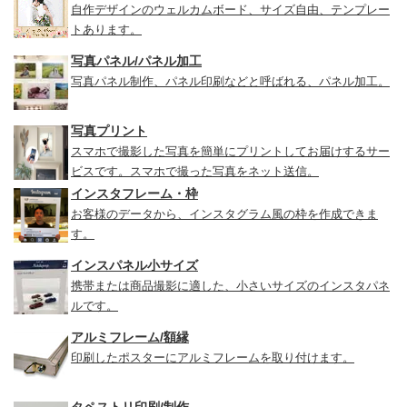
自作デザインのウェルカムボード、サイズ自由、テンプレー
トあります。
写真パネル/パネル加工
写真パネル制作、パネル印刷などと呼ばれる、パネル加工。
写真プリント
スマホで撮影した写真を簡単にプリントしてお届けするサー
ビスです。スマホで撮った写真をネット送信。
インスタフレーム・枠
お客様のデータから、インスタグラム風の枠を作成できま
す。
インスパネル小サイズ
携帯または商品撮影に適した、小さいサイズのインスタパネ
ルです。
アルミフレーム/額縁
印刷したポスターにアルミフレームを取り付けます。