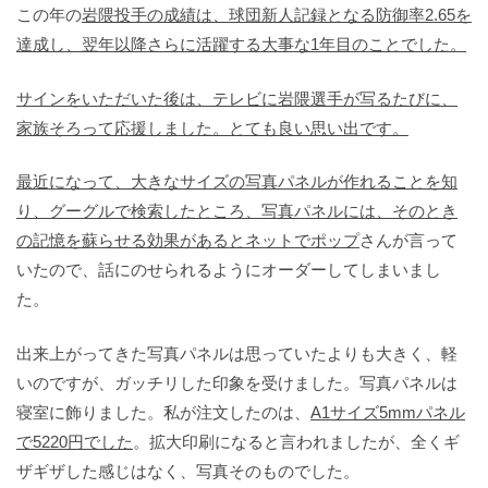
この年の
岩隈投手の成績は、球団新人記録となる防御率2.65を
達成し、翌年以降さらに活躍する大事な1年目のことでした。
サインをいただいた後は、テレビに岩隈選手が写るたびに、
家族そろって応援しました。とても良い思い出です。
最近になって、大きなサイズの写真パネルが作れることを知
り、グーグルで検索したところ、
写真パネルには、そのとき
の記憶を蘇らせる効果があるとネットでポップ
さんが言って
いたので、話にのせられるようにオーダーしてしまいまし
た。
出来上がってきた写真パネルは思っていたよりも大きく、軽
いのですが、ガッチリした印象を受けました。写真パネルは
寝室に飾りました。私が注文したのは、
A1サイズ5mmパネル
で5220円でした
。拡大印刷になると言われましたが、全くギ
ザギザした感じはなく、写真そのものでした。